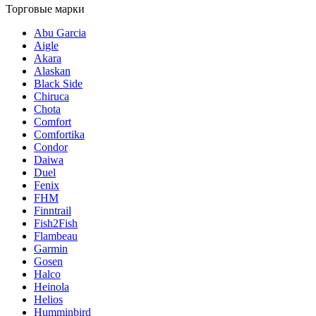
Торговые марки
Abu Garcia
Aigle
Akara
Alaskan
Black Side
Chiruca
Chota
Comfort
Comfortika
Condor
Daiwa
Duel
Fenix
FHM
Finntrail
Fish2Fish
Flambeau
Garmin
Gosen
Halco
Heinola
Helios
Humminbird