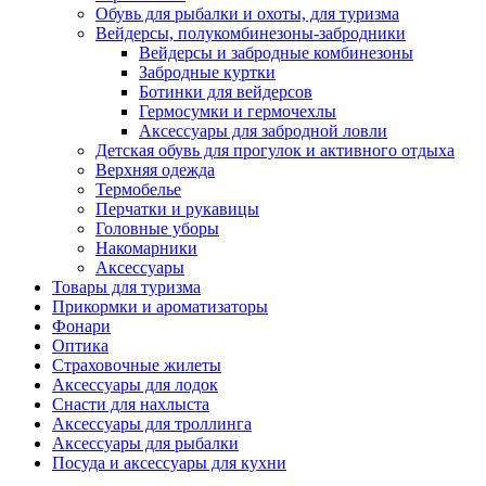
Обувь для рыбалки и охоты, для туризма
Вейдерсы, полукомбинезоны-забродники
Вейдерсы и забродные комбинезоны
Забродные куртки
Ботинки для вейдерсов
Гермосумки и гермочехлы
Аксессуары для забродной ловли
Детская обувь для прогулок и активного отдыха
Верхняя одежда
Термобелье
Перчатки и рукавицы
Головные уборы
Накомарники
Аксессуары
Товары для туризма
Прикормки и ароматизаторы
Фонари
Оптика
Страховочные жилеты
Аксессуары для лодок
Снасти для нахлыста
Аксессуары для троллинга
Аксессуары для рыбалки
Посуда и аксессуары для кухни