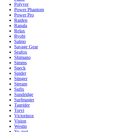
Polyver
Power Phantom
Power Pro
Raiden
Rapala
Relax
Ryobi
Salmo
Savage Gear
Seafox
Shimano
Simms
Sneck
Spider
Stinger
Stream
Sufix
Sundridge
Surfmaster
Tagrider
Torvi
Victorinox
Vision
Westin
Yo-zuri