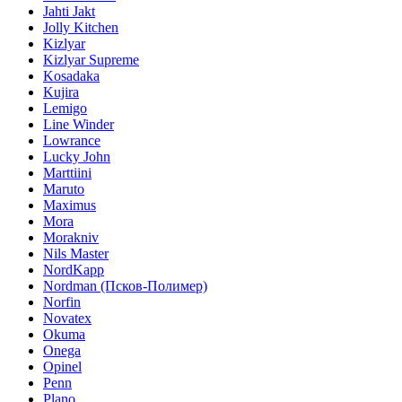
Jahti Jakt
Jolly Kitchen
Kizlyar
Kizlyar Supreme
Kosadaka
Kujira
Lemigo
Line Winder
Lowrance
Lucky John
Marttiini
Maruto
Maximus
Mora
Morakniv
Nils Master
NordKapp
Nordman (Псков-Полимер)
Norfin
Novatex
Okuma
Onega
Opinel
Penn
Plano