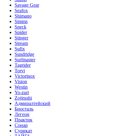
Savage Gear
Seafox
Shimano
Simms
Sneck
Spider
Stinger
Stream
Sufix
Sundridge
Surfmaster
Tagrider
Torvi
Victorinox
Vision
Westin
Yo-zuri
Zojirushi
Адмиралтейский
Биосталь
Легеон
Практик
Сонар
Сурикат