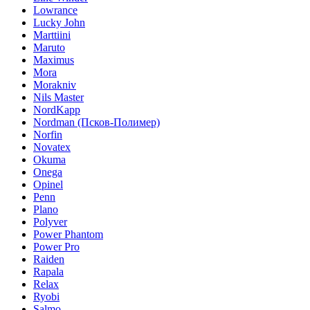
Lowrance
Lucky John
Marttiini
Maruto
Maximus
Mora
Morakniv
Nils Master
NordKapp
Nordman (Псков-Полимер)
Norfin
Novatex
Okuma
Onega
Opinel
Penn
Plano
Polyver
Power Phantom
Power Pro
Raiden
Rapala
Relax
Ryobi
Salmo