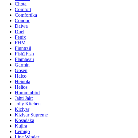
Chota
Comfort
Comfortika
Condor
Daiwa
Duel
Fenix
FHM
Finntrail
Fish2Fish
Flambeau
Garmin
Gosen
Halco
Heinola
Helios
Humminbird
Jahti Jakt
Jolly Kitchen
Kizlyar
Kizlyar Supreme
Kosadaka
Kujira
Lemigo
Line Winder