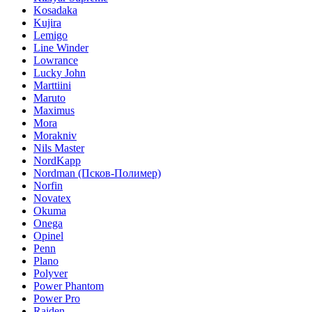
Kosadaka
Kujira
Lemigo
Line Winder
Lowrance
Lucky John
Marttiini
Maruto
Maximus
Mora
Morakniv
Nils Master
NordKapp
Nordman (Псков-Полимер)
Norfin
Novatex
Okuma
Onega
Opinel
Penn
Plano
Polyver
Power Phantom
Power Pro
Raiden