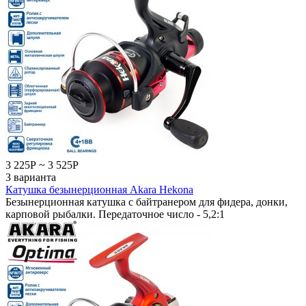
3 225
Р
~
3 525
Р
3 варианта
Катушка безынерционная Akara Hekona
Безынерционная катушка с байтранером для фидера, донки,
карповой рыбалки. Передаточное число - 5,2:1