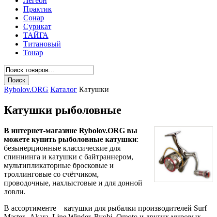
Легеон
Практик
Сонар
Сурикат
ТАЙГА
Титановый
Тонар
Rybolov.ORG
Каталог
Катушки
Катушки рыболовные
В интернет-магазине Rybolov.ORG вы
можете купить рыболовные катушки
:
безынерционные классические для
спиннинга и катушки с байтраннером,
мультипликаторные бросковые и
троллинговые со счётчиком,
проводочные, нахлыстовые и для донной
ловли.
В ассортименте – катушки для рыбалки производителей Surf
Master, Akara, Line Winder, Ryobi, Omoto и других мировых