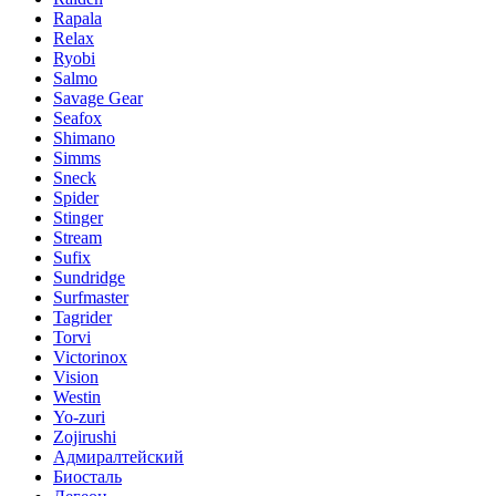
Rapala
Relax
Ryobi
Salmo
Savage Gear
Seafox
Shimano
Simms
Sneck
Spider
Stinger
Stream
Sufix
Sundridge
Surfmaster
Tagrider
Torvi
Victorinox
Vision
Westin
Yo-zuri
Zojirushi
Адмиралтейский
Биосталь