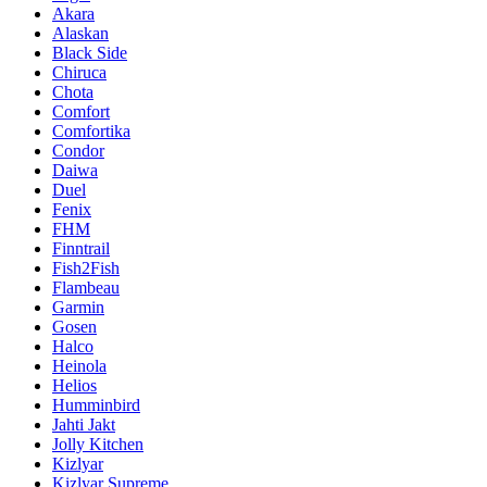
Akara
Alaskan
Black Side
Chiruca
Chota
Comfort
Comfortika
Condor
Daiwa
Duel
Fenix
FHM
Finntrail
Fish2Fish
Flambeau
Garmin
Gosen
Halco
Heinola
Helios
Humminbird
Jahti Jakt
Jolly Kitchen
Kizlyar
Kizlyar Supreme