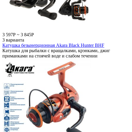
3 597
Р
~
3 845
Р
3 варианта
Катушка безынерционная Akara Black Hunter BHF
Катушка для рыбалки с вращалками, крэнками, джиг
приманками на стоячей воде и слабом течении