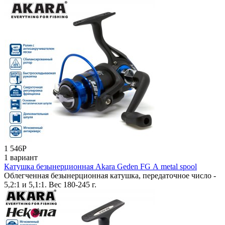
1 546
Р
1 вариант
Катушка безынерционная Akara Geden FG А metal spool
Облегченная безынерционная катушка, передаточное число -
5,2:1 и 5,1:1. Вес 180-245 г.