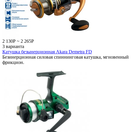
2 130
Р
~
2 265
Р
3 варианта
Катушка безынерционная Akara Demetra FD
Безинерционная силовая спиннинговая катушка, мгновенный
фрикцион.