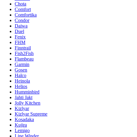
Chota
Comfort
Comfortika
Condor
Daiwa
Duel
Fenix
FHM
Finntrail
Fish2Fish
Flambeau
Garmin
Gosen
Halco
Heinola
Helios
Humminbird
Jahti Jakt
Jolly Kitchen
Kizlyar
Kizlyar Supreme
Kosadaka
Kujira
Lemigo
Line Winder