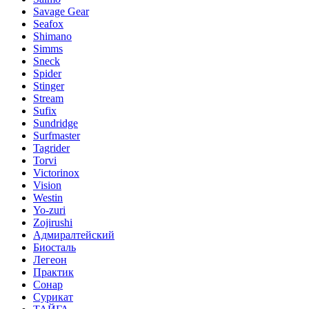
Savage Gear
Seafox
Shimano
Simms
Sneck
Spider
Stinger
Stream
Sufix
Sundridge
Surfmaster
Tagrider
Torvi
Victorinox
Vision
Westin
Yo-zuri
Zojirushi
Адмиралтейский
Биосталь
Легеон
Практик
Сонар
Сурикат