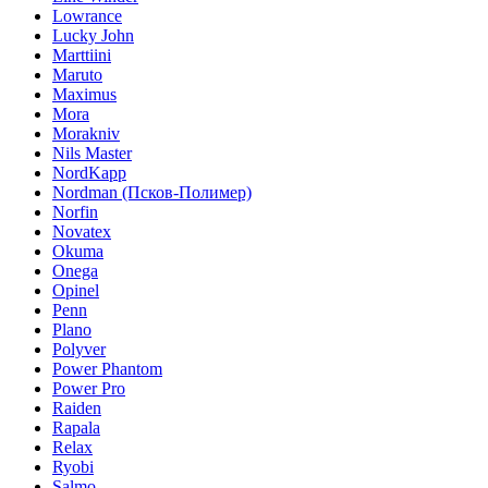
Lowrance
Lucky John
Marttiini
Maruto
Maximus
Mora
Morakniv
Nils Master
NordKapp
Nordman (Псков-Полимер)
Norfin
Novatex
Okuma
Onega
Opinel
Penn
Plano
Polyver
Power Phantom
Power Pro
Raiden
Rapala
Relax
Ryobi
Salmo