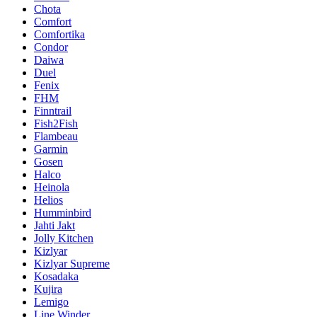
Chota
Comfort
Comfortika
Condor
Daiwa
Duel
Fenix
FHM
Finntrail
Fish2Fish
Flambeau
Garmin
Gosen
Halco
Heinola
Helios
Humminbird
Jahti Jakt
Jolly Kitchen
Kizlyar
Kizlyar Supreme
Kosadaka
Kujira
Lemigo
Line Winder