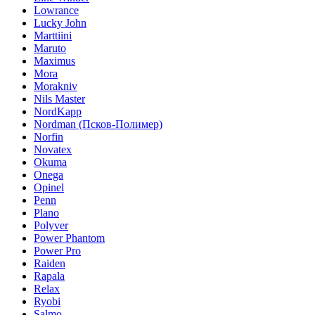
Lowrance
Lucky John
Marttiini
Maruto
Maximus
Mora
Morakniv
Nils Master
NordKapp
Nordman (Псков-Полимер)
Norfin
Novatex
Okuma
Onega
Opinel
Penn
Plano
Polyver
Power Phantom
Power Pro
Raiden
Rapala
Relax
Ryobi
Salmo