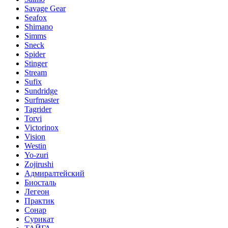
Savage Gear
Seafox
Shimano
Simms
Sneck
Spider
Stinger
Stream
Sufix
Sundridge
Surfmaster
Tagrider
Torvi
Victorinox
Vision
Westin
Yo-zuri
Zojirushi
Адмиралтейский
Биосталь
Легеон
Практик
Сонар
Сурикат