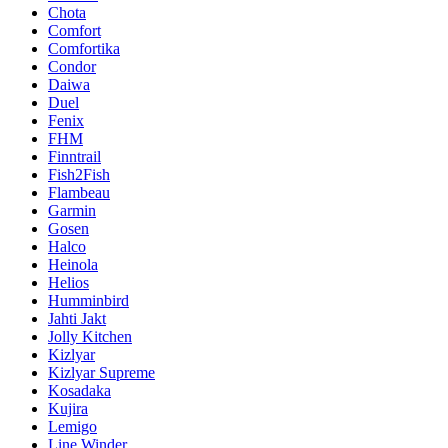
Chota
Comfort
Comfortika
Condor
Daiwa
Duel
Fenix
FHM
Finntrail
Fish2Fish
Flambeau
Garmin
Gosen
Halco
Heinola
Helios
Humminbird
Jahti Jakt
Jolly Kitchen
Kizlyar
Kizlyar Supreme
Kosadaka
Kujira
Lemigo
Line Winder