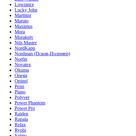
Lowrance
Lucky John
Marttiini
Maruto
Maximus
Mora
Morakniv
Nils Master
NordKapp
Nordman (Псков-Полимер)
Norfin
Novatex
Okuma
Onega
Opinel
Penn
Plano
Polyver
Power Phantom
Power Pro
Raiden
Rapala
Relax
Ryobi
Salmo