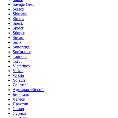
Savage Gear
Seafox
Shimano
Simms
Sneck
Spider
Stinger
Stream
Sufix
Sundridge
Surfmaster
Tagrider
Torvi
Victorinox
Vision
Westin
Yo-zuri
Zojirushi
Адмиралтейский
Биосталь
Легеон
Практик
Сонар
Сурикат