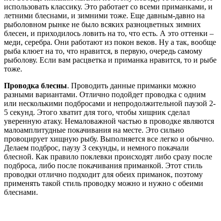
использовать классику. Это работает со всеми приманками, и
летними блеснами, и зимними тоже. Еще давным-давно на
рыболовном рынке не было всяких разноцветных зимних
блесен, и приходилось ловить на то, что есть. А это оттенки –
меди, серебра. Они работают из покон веков. Ну а так, вообще
рыба клюет на то, что нравится, в первую, очередь самому
рыболову. Если вам расцветка и приманка нравится, то и рыбе
тоже.
Проводка блесны
. Проводить данные приманки можно
разными вариантами. Отлично подойдет проводка с одним
или несколькими подбросами и непродолжительной паузой 2-
5 секунд. Этого хватит для того, чтобы хищник сделал
уверенную атаку. Немаловажной частью в проводке являются
малоамплитудные покачивания на месте. Это сильно
провоцирует хищную рыбу. Выполняется все легко и обычно.
Делаем подброс, паузу 3 секунды, и немного покачали
блесной. Как правило поклевки происходят либо сразу после
подброса, либо после покачивания приманкой. Этот стиль
проводки отлично подходит для обеих приманок, поэтому
применять такой стиль проводку можно и нужно с обеими
блеснами.