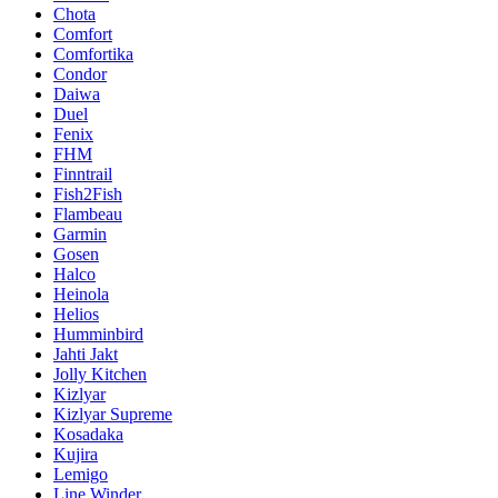
Chota
Comfort
Comfortika
Condor
Daiwa
Duel
Fenix
FHM
Finntrail
Fish2Fish
Flambeau
Garmin
Gosen
Halco
Heinola
Helios
Humminbird
Jahti Jakt
Jolly Kitchen
Kizlyar
Kizlyar Supreme
Kosadaka
Kujira
Lemigo
Line Winder