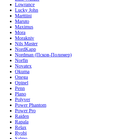
Lowrance
Lucky John
Marttiini
Maruto
Maximus
Mora
Morakniv
Nils Master
NordKapp
Nordman (Псков-Полимер)
Norfin
Novatex
Okuma
Onega
Opinel
Penn
Plano
Polyver
Power Phantom
Power Pro
Raiden
Rapala
Relax
Ryobi
Salmo