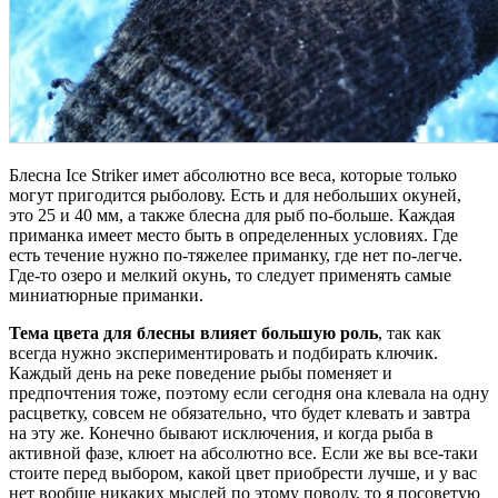
Блесна Ice Striker имет абсолютно все веса, которые только
могут пригодится рыболову. Есть и для небольших окуней,
это 25 и 40 мм, а также блесна для рыб по-больше. Каждая
приманка имеет место быть в определенных условиях. Где
есть течение нужно по-тяжелее приманку, где нет по-легче.
Где-то озеро и мелкий окунь, то следует применять самые
миниатюрные приманки.
Тема цвета для блесны влияет большую роль
, так как
всегда нужно экспериментировать и подбирать ключик.
Каждый день на реке поведение рыбы поменяет и
предпочтения тоже, поэтому если сегодня она клевала на одну
расцветку, совсем не обязательно, что будет клевать и завтра
на эту же. Конечно бывают исключения, и когда рыба в
активной фазе, клюет на абсолютно все. Если же вы все-таки
стоите перед выбором, какой цвет приобрести лучше, и у вас
нет вообще никаких мыслей по этому поводу, то я посоветую