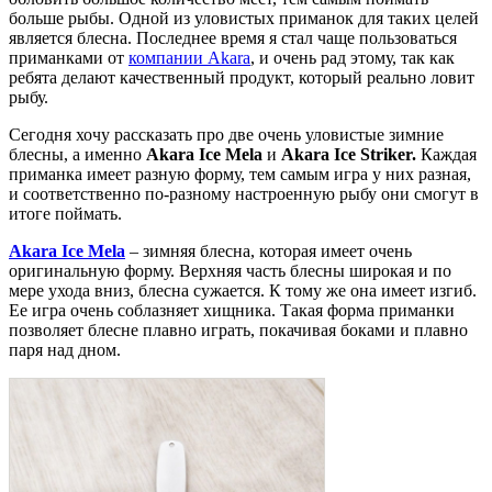
больше рыбы. Одной из уловистых приманок для таких целей
является блесна. Последнее время я стал чаще пользоваться
приманками от
компании Akara
, и очень рад этому, так как
ребята делают качественный продукт, который реально ловит
рыбу.
Сегодня хочу рассказать про две очень уловистые зимние
блесны, а именно
Akara Ice Mela
и
Akara Ice Striker.
Каждая
приманка имеет разную форму, тем самым игра у них разная,
и соответственно по-разному настроенную рыбу они смогут в
итоге поймать.
Akara Ice Mela
– зимняя блесна, которая имеет очень
оригинальную форму. Верхняя часть блесны широкая и по
мере ухода вниз, блесна сужается. К тому же она имеет изгиб.
Ее игра очень соблазняет хищника. Такая форма приманки
позволяет блесне плавно играть, покачивая боками и плавно
паря над дном.