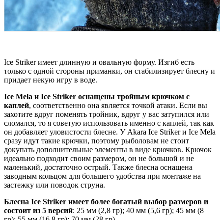
Ice Striker имеет длинную и овальную форму. Изгиб есть
только с одной стороны приманки, он стабилизирует блесну и
придает некую игру в воде.
Ice Mela и Ice Striker оснащены тройным крючком с
каплей
, соответственно она является точкой атаки. Если вы
захотите вдруг поменять тройник, вдруг у вас затупился или
сломался, то я советую использовать именно с каплей, так как
он добавляет уловистости блесне. У Akara Ice Striker и Ice Mela
сразу идут такие крючки, поэтому рыболовам не стоит
докупать дополнительные элементы в виде крючков. Крючок
идеально подходит своим размером, он не большой и не
маленький, достаточно острый. Также блесна оснащена
заводным кольцом для большего удобства при монтаже на
застежку или поводок струна.
Блесна Ice Striker имеет более богатый выбор размеров и
состоит из 5 версий
: 25 мм (2,8 гр); 40 мм (5,6 гр); 45 мм (8
гр); 55 мм (16,8 гр); 70 мм (28 гр).