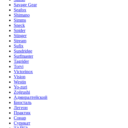
Savage Gear
Seafox
Shimano
Simms
Sneck
Spider
Stinger
Stream
Sufix
Sundridge
Surfmaster
Tagrider
Torvi
Victorinox
Vision
Westin
Yo-zuri
Zojirushi
Адмиралтейский
Биосталь
Легеон
Практик
Сонар
Сурикат