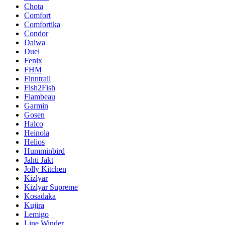
Chota
Comfort
Comfortika
Condor
Daiwa
Duel
Fenix
FHM
Finntrail
Fish2Fish
Flambeau
Garmin
Gosen
Halco
Heinola
Helios
Humminbird
Jahti Jakt
Jolly Kitchen
Kizlyar
Kizlyar Supreme
Kosadaka
Kujira
Lemigo
Line Winder