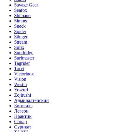
Savage Gear
Seafox
Shimano
Simms
Sneck
Spider
Stinger
Stream
Sufix
Sundridge
Surfmaster
Tagrider
Torvi
Victorinox
Vision
Westin
Yo-zuri
Zojirushi
Адмиралтейский
Биосталь
Легеон
Практик
Сонар
Сурикат