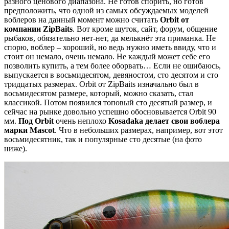
разного ценового диапазона. Не готов спорить, но готов
предположить, что одной из самых обсуждаемых моделей
воблеров на данный момент можно считать
Orbit от
компании ZipBaits
. Вот кроме шуток, сайт, форум, общение
рыбаков, обязательно нет-нет, да мелькнёт эта приманка. Не
спорю, воблер – хороший, но ведь нужно иметь ввиду, что и
стоит он немало, очень немало. Не каждый может себе его
позволить купить, а тем более оборвать… Если не ошибаюсь,
выпускается в восьмидесятом, девяностом, сто десятом и сто
тридцатых размерах. Orbit от ZipBaits изначально был в
восьмидесятом размере, который, можно сказать, стал
классикой. Потом появился топовый сто десятый размер, и
сейчас на рынке довольно успешно обосновывается Orbit 90
мм.
Под Orbit
очень неплохо
Kosadaka
делает свои воблера
марки Mascot
. Что в небольших размерах, например, вот этот
восьмидесятник, так и популярные сто десятые (на фото
ниже).