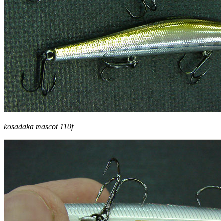
kosadaka mascot 110f