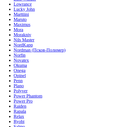
Lowrance
Lucky John
Marttiini
Maruto
Maximus
Mora
Morakniv
Nils Master
NordKapp
Nordman (Псков-Полимер)
Norfin
Novatex
Okuma
Onega
Opinel
Penn
Plano
Polyver
Power Phantom
Power Pro
Raiden
Rapala
Relax
Ryobi
Salmo