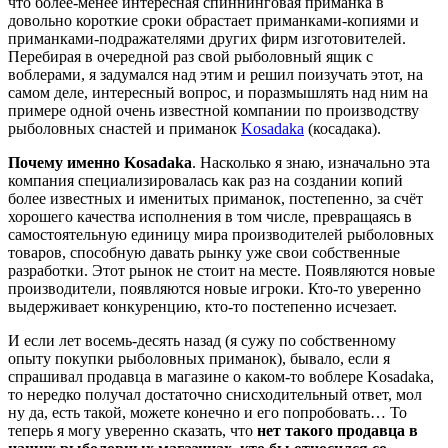
что более-менее интересная спиннинговая приманка в
довольно короткие сроки обрастает приманками-копиями и
приманками-подражателями других фирм изготовителей.
Перебирая в очередной раз свой рыболовный ящик с
воблерами, я задумался над этим и решил поизучать этот, на
самом деле, интересный вопрос, и поразмышлять над ним на
примере одной очень известной компании по производству
рыболовных снастей и приманок
Kosadaka
(косадака).
Почему именно Kosadaka
. Насколько я знаю, изначально эта
компания специализировалась как раз на создании копий
более известных и именитых приманок, постепенно, за счёт
хорошего качества исполнения в том числе, превращаясь в
самостоятельную единицу мира производителей рыболовных
товаров, способную давать рынку уже свои собственные
разработки. Этот рынок не стоит на месте. Появляются новые
производители, появляются новые игроки. Кто-то уверенно
выдерживает конкуренцию, кто-то постепенно исчезает.
И если лет восемь-десять назад (я сужу по собственному
опыту покупки рыболовных приманок), бывало, если я
спрашивал продавца в магазине о каком-то воблере Kosadaka,
то нередко получал достаточно снисходительный ответ, мол
ну да, есть такой, можете конечно и его попробовать… То
теперь я могу уверенно сказать, что
нет такого продавца в