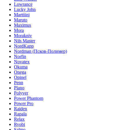
Lowrance
Lucky John
Marttiini
Maruto
Maximus
Mora
Morakniv
Nils Master
NordKapp
Nordman (Псков-Полимер)
Norfin
Novatex
Okuma
Onega
Opinel
Penn
Plano
Polyver
Power Phantom
Power Pro
Raiden
Rapala
Relax
Ryobi
Salmo