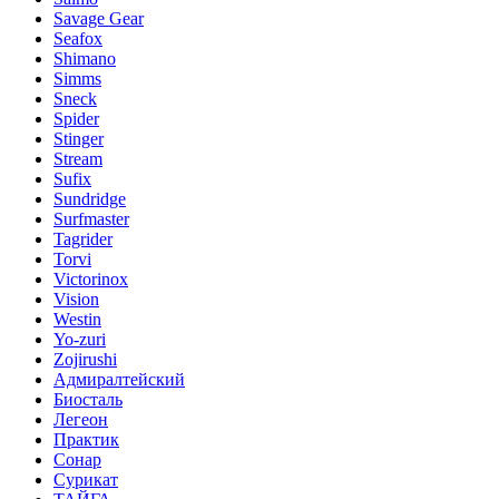
Savage Gear
Seafox
Shimano
Simms
Sneck
Spider
Stinger
Stream
Sufix
Sundridge
Surfmaster
Tagrider
Torvi
Victorinox
Vision
Westin
Yo-zuri
Zojirushi
Адмиралтейский
Биосталь
Легеон
Практик
Сонар
Сурикат