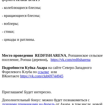
- колеблющиеся блесны;
- вращающиеся блесны;
- воблеры;
- стики;
- цикады и ратлины.
Место проведения REDFISH ARENA
, Ропшинское сельское
поселение, Ропша (деревня)
,
https://vk.com/redfisharena
Подробности Кубка Акара
на сайте Северо-Западного
Форелевого Клуба по
ссылке
или
ВКонтакте
https://vk.com/club69744945
Приглашаем! Будет интересно.
Дополнительный бонус: можно будет познакомиться с
лучшими приманками на форель
от Акара, в том числе, новой