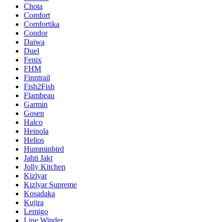
Chota
Comfort
Comfortika
Condor
Daiwa
Duel
Fenix
FHM
Finntrail
Fish2Fish
Flambeau
Garmin
Gosen
Halco
Heinola
Helios
Humminbird
Jahti Jakt
Jolly Kitchen
Kizlyar
Kizlyar Supreme
Kosadaka
Kujira
Lemigo
Line Winder