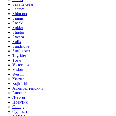
Savage Gear
Seafox
Shimano
Simms
Sneck
Spider
Stinger
Stream
Sufix
Sundridge
Surfmaster
Tagrider
Torvi
Victorinox
Vision
Westin
Yo-zuri
Zojirushi
Адмиралтейский
Биосталь
Легеон
Практик
Сонар
Сурикат