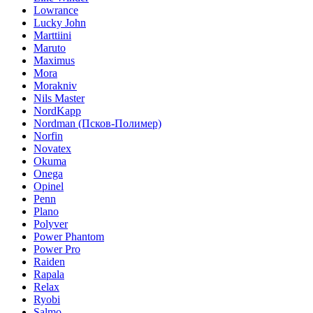
Lowrance
Lucky John
Marttiini
Maruto
Maximus
Mora
Morakniv
Nils Master
NordKapp
Nordman (Псков-Полимер)
Norfin
Novatex
Okuma
Onega
Opinel
Penn
Plano
Polyver
Power Phantom
Power Pro
Raiden
Rapala
Relax
Ryobi
Salmo