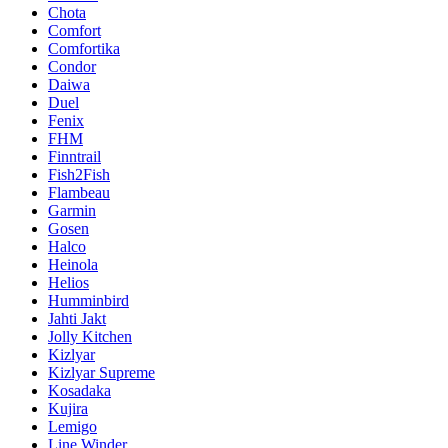
Chota
Comfort
Comfortika
Condor
Daiwa
Duel
Fenix
FHM
Finntrail
Fish2Fish
Flambeau
Garmin
Gosen
Halco
Heinola
Helios
Humminbird
Jahti Jakt
Jolly Kitchen
Kizlyar
Kizlyar Supreme
Kosadaka
Kujira
Lemigo
Line Winder