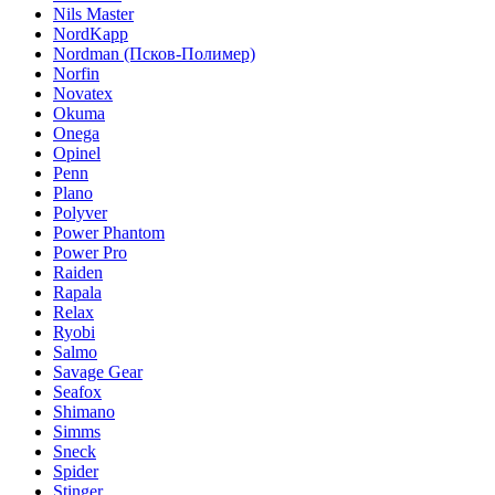
Nils Master
NordKapp
Nordman (Псков-Полимер)
Norfin
Novatex
Okuma
Onega
Opinel
Penn
Plano
Polyver
Power Phantom
Power Pro
Raiden
Rapala
Relax
Ryobi
Salmo
Savage Gear
Seafox
Shimano
Simms
Sneck
Spider
Stinger