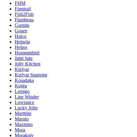
FHM
Finntrail
Fish2Fish
Flambeau
Garmin
Gosen
Halco
Heinola
Helios
Humminbird
Jahti Jakt
Jolly Kitchen
Kizlyar
Kizlyar Supreme
Kosadaka
Kujira
Lemigo
Line Winder
Lowrance
Lucky John
Marttiini
Maruto
Maximus
Mora
Morakniv