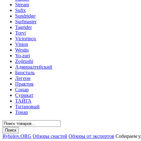
Stream
Sufix
Sundridge
Surfmaster
Tagrider
Torvi
Victorinox
Vision
Westin
Yo-zuri
Zojirushi
Адмиралтейский
Биосталь
Легеон
Практик
Сонар
Сурикат
ТАЙГА
Титановый
Тонар
Rybolov.ORG
Обзоры снастей
Обзоры от экспертов
Собираем у