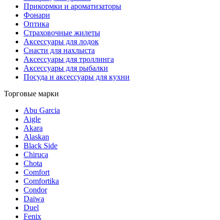
Прикормки и ароматизаторы
Фонари
Оптика
Страховочные жилеты
Аксессуары для лодок
Снасти для нахлыста
Аксессуары для троллинга
Аксессуары для рыбалки
Посуда и аксессуары для кухни
Торговые марки
Abu Garcia
Aigle
Akara
Alaskan
Black Side
Chiruca
Chota
Comfort
Comfortika
Condor
Daiwa
Duel
Fenix