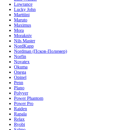
Lowrance
Lucky John
Marttiini
Maruto
Maximus
Mora
Morakniv
Nils Master
NordKapp
Nordman (Псков-Полимер)
Norfin
Novatex
Okuma
Onega
Opinel
Penn
Plano
Polyver
Power Phantom
Power Pro
Raiden
Rapala
Relax
Ryobi
Salmo