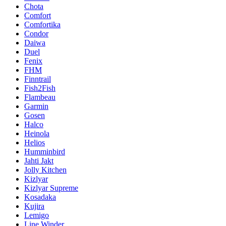
Chota
Comfort
Comfortika
Condor
Daiwa
Duel
Fenix
FHM
Finntrail
Fish2Fish
Flambeau
Garmin
Gosen
Halco
Heinola
Helios
Humminbird
Jahti Jakt
Jolly Kitchen
Kizlyar
Kizlyar Supreme
Kosadaka
Kujira
Lemigo
Line Winder