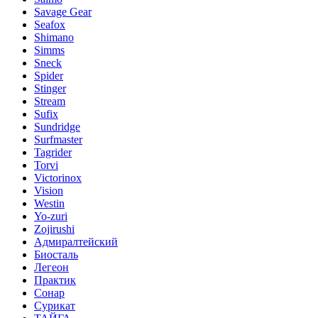
Savage Gear
Seafox
Shimano
Simms
Sneck
Spider
Stinger
Stream
Sufix
Sundridge
Surfmaster
Tagrider
Torvi
Victorinox
Vision
Westin
Yo-zuri
Zojirushi
Адмиралтейский
Биосталь
Легеон
Практик
Сонар
Сурикат