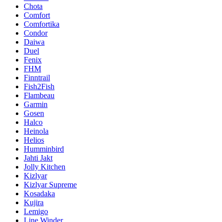
Chota
Comfort
Comfortika
Condor
Daiwa
Duel
Fenix
FHM
Finntrail
Fish2Fish
Flambeau
Garmin
Gosen
Halco
Heinola
Helios
Humminbird
Jahti Jakt
Jolly Kitchen
Kizlyar
Kizlyar Supreme
Kosadaka
Kujira
Lemigo
Line Winder