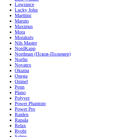
Lowrance
Lucky John
Marttiini
Maruto
Maximus
Mora
Morakniv
Nils Master
NordKapp
Nordman (Псков-Полимер)
Norfin
Novatex
Okuma
Onega
Opinel
Penn
Plano
Polyver
Power Phantom
Power Pro
Raiden
Rapala
Relax
Ryobi
Salmo