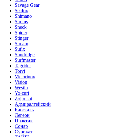
Savage Gear
Seafox
Shimano
Simms
Sneck
Spider
Stinger
Stream
Sufix
Sundridge
Surfmaster
Tagrider
Torvi
Victorinox
Vision
Westin
Yo-zuri
Zojirushi
Адмиралтейский
Биосталь
Легеон
Практик
Сонар
Сурикат