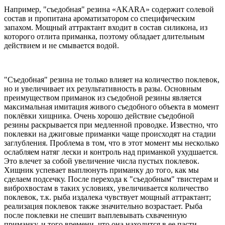
Например, "съедобная" резина «AKARA» содержит солевой
состав и пропитана ароматизатором со специфическим
запахом. Мощный аттрактант входит в состав силикона, из
которого отлита приманка, поэтому обладает длительным
действием и не смывается водой.
"Съедобная" резина не только влияет на количество поклевок,
но и увеличивает их результативность в разы. Основным
преимуществом приманок из съедобной резины является
максимальная имитация живого съедобного объекта в момент
поклёвки хищника. Очень хорошо действие съедобной
резины раскрывается при медленной проводке. Известно, что
поклевки на джиговые приманки чаще происходят на стадии
заглубления. Проблема в том, что в этот момент мы несколько
ослабляем натяг лески и контроль над приманкой ухудшается.
Это влечет за собой увеличение числа пустых поклевок.
Хищник успевает выплюнуть приманку до того, как мы
сделаем подсечку. После перехода к "съедобным" твистерам и
виброхвостам в таких условиях, увеличивается количество
поклевок, т.к. рыба издалека чувствует мощный аттрактант;
реализация поклевок также значительно возрастает. Рыба
после поклевки не спешит выплевывать схваченную
приманку, и того времени, что она находится в ее пасти,