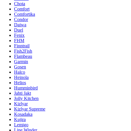
Chota
Comfort
Comfortika
Condor
Daiwa
Duel
Fenix
FHM
Finntrail
Fish2Fish
Flambeau
Garmin
Gosen
Halco
Heinola
Helios
Humminbird
Jahti Jakt
Jolly Kitchen
Kizlyar
Kizlyar Supreme
Kosadaka
Kujira
Lemigo
Line Winder