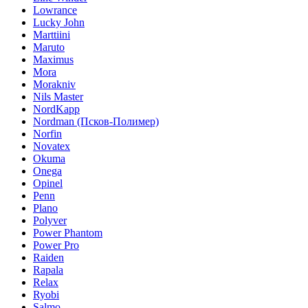
Lowrance
Lucky John
Marttiini
Maruto
Maximus
Mora
Morakniv
Nils Master
NordKapp
Nordman (Псков-Полимер)
Norfin
Novatex
Okuma
Onega
Opinel
Penn
Plano
Polyver
Power Phantom
Power Pro
Raiden
Rapala
Relax
Ryobi
Salmo