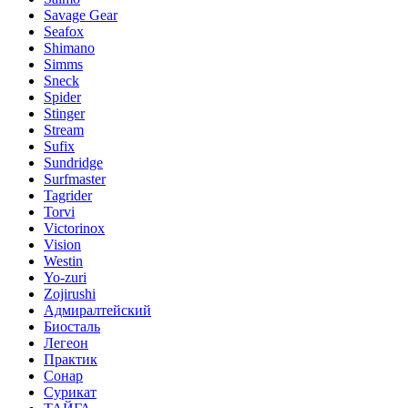
Savage Gear
Seafox
Shimano
Simms
Sneck
Spider
Stinger
Stream
Sufix
Sundridge
Surfmaster
Tagrider
Torvi
Victorinox
Vision
Westin
Yo-zuri
Zojirushi
Адмиралтейский
Биосталь
Легеон
Практик
Сонар
Сурикат