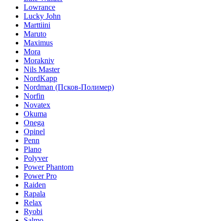
Lowrance
Lucky John
Marttiini
Maruto
Maximus
Mora
Morakniv
Nils Master
NordKapp
Nordman (Псков-Полимер)
Norfin
Novatex
Okuma
Onega
Opinel
Penn
Plano
Polyver
Power Phantom
Power Pro
Raiden
Rapala
Relax
Ryobi
Salmo