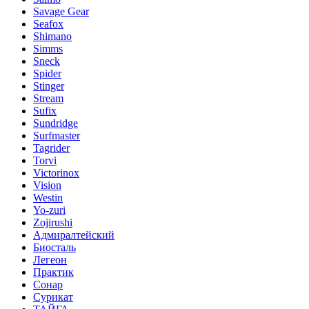
Savage Gear
Seafox
Shimano
Simms
Sneck
Spider
Stinger
Stream
Sufix
Sundridge
Surfmaster
Tagrider
Torvi
Victorinox
Vision
Westin
Yo-zuri
Zojirushi
Адмиралтейский
Биосталь
Легеон
Практик
Сонар
Сурикат