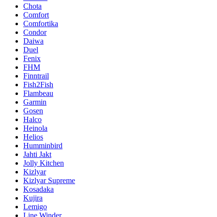
Chota
Comfort
Comfortika
Condor
Daiwa
Duel
Fenix
FHM
Finntrail
Fish2Fish
Flambeau
Garmin
Gosen
Halco
Heinola
Helios
Humminbird
Jahti Jakt
Jolly Kitchen
Kizlyar
Kizlyar Supreme
Kosadaka
Kujira
Lemigo
Line Winder