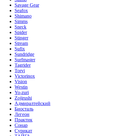
Savage Gear
Seafox
Shimano
Simms
Sneck
Spider
Stinger
Stream
Sufix
Sundridge
Surfmaster
Tagrider
Torvi
Victorinox
Vision
Westin
Yo-zuri
Zojirushi
Адмиралтейский
Биосталь
Легеон
Практик
Сонар
Сурикат