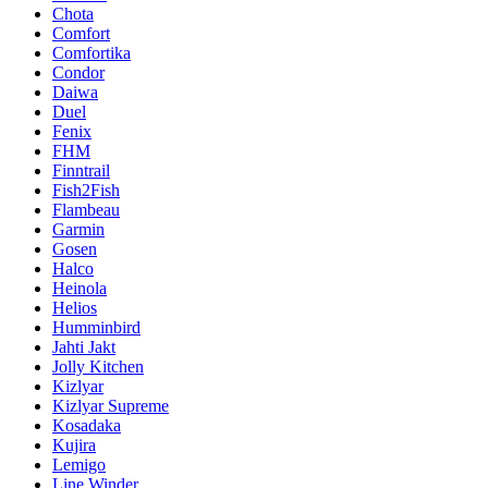
Chota
Comfort
Comfortika
Condor
Daiwa
Duel
Fenix
FHM
Finntrail
Fish2Fish
Flambeau
Garmin
Gosen
Halco
Heinola
Helios
Humminbird
Jahti Jakt
Jolly Kitchen
Kizlyar
Kizlyar Supreme
Kosadaka
Kujira
Lemigo
Line Winder