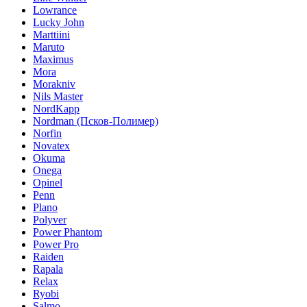
Lowrance
Lucky John
Marttiini
Maruto
Maximus
Mora
Morakniv
Nils Master
NordKapp
Nordman (Псков-Полимер)
Norfin
Novatex
Okuma
Onega
Opinel
Penn
Plano
Polyver
Power Phantom
Power Pro
Raiden
Rapala
Relax
Ryobi
Salmo