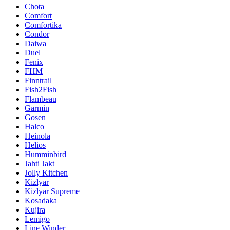
Chota
Comfort
Comfortika
Condor
Daiwa
Duel
Fenix
FHM
Finntrail
Fish2Fish
Flambeau
Garmin
Gosen
Halco
Heinola
Helios
Humminbird
Jahti Jakt
Jolly Kitchen
Kizlyar
Kizlyar Supreme
Kosadaka
Kujira
Lemigo
Line Winder