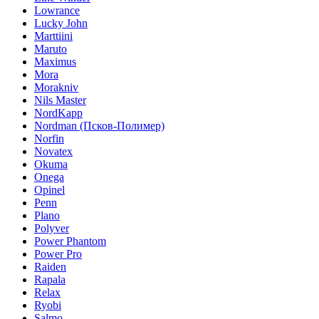
Lowrance
Lucky John
Marttiini
Maruto
Maximus
Mora
Morakniv
Nils Master
NordKapp
Nordman (Псков-Полимер)
Norfin
Novatex
Okuma
Onega
Opinel
Penn
Plano
Polyver
Power Phantom
Power Pro
Raiden
Rapala
Relax
Ryobi
Salmo