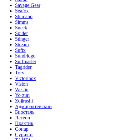
Savage Gear
Seafox
Shimano
Simms
Sneck
Spider
Stinger
Stream
Sufix
Sundridge
Surfmaster
Tagrider
Torvi
Victorinox
Vision
Westin
Yo-zuri
Zojirushi
Адмиралтейский
Биосталь
Легеон
Практик
Сонар
Сурикат