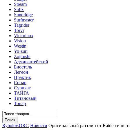
Stream
Sufix
Sundridge
Surfmaster
Tagrider
Torvi
Victorinox
Vision
Westin
Yo-zuri
Zojirushi
Адмиралтейский
Биосталь
Легеон
Практик
Сонар
Сурикат
ТАЙГА
Титановый
Тонар
Rybolov.ORG
Новости
Оригинальный раттлин от Raiden и не т