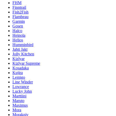
FHM
Finntrail
Fish2Fish
Flambeau
Garmin
Gosen
Halco
Heinola
Helios
Humminbird
Jahti Jakt
Jolly Kitchen
Kizlyar
Kizlyar Supreme
Kosadaka
Kujira
Lemigo
Line Winder
Lowrance
Lucky John
Marttiini
Maruto
Maximus
Mora
Morakniv