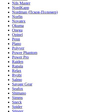
Nils Master
NordKapp
Nordman (Псков-Полимер)
Norfin
Novatex
Okuma
Onega
Opinel
Penn
Plano
Polyver
Power Phantom
Power Pro
Raiden
Rapala
Relax
Ryobi
Salmo
Savage Gear
Seafox
Shimano
Simms
Sneck
Spider
Stinger