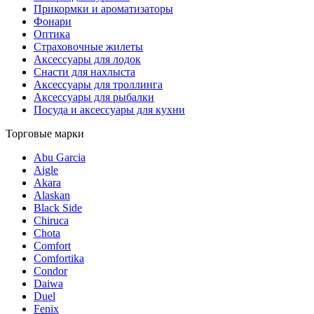
Прикормки и ароматизаторы
Фонари
Оптика
Страховочные жилеты
Аксессуары для лодок
Снасти для нахлыста
Аксессуары для троллинга
Аксессуары для рыбалки
Посуда и аксессуары для кухни
Торговые марки
Abu Garcia
Aigle
Akara
Alaskan
Black Side
Chiruca
Chota
Comfort
Comfortika
Condor
Daiwa
Duel
Fenix