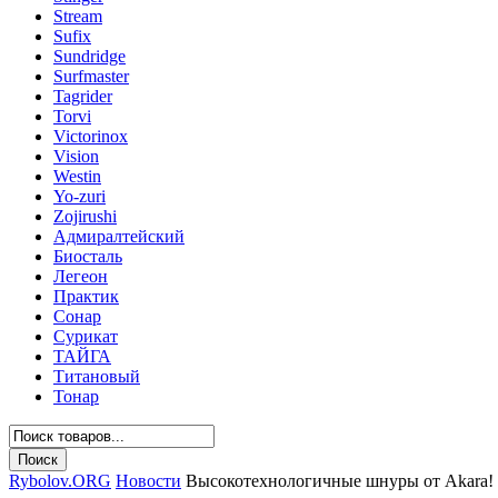
Stream
Sufix
Sundridge
Surfmaster
Tagrider
Torvi
Victorinox
Vision
Westin
Yo-zuri
Zojirushi
Адмиралтейский
Биосталь
Легеон
Практик
Сонар
Сурикат
ТАЙГА
Титановый
Тонар
Rybolov.ORG
Новости
Высокотехнологичные шнуры от Akara!