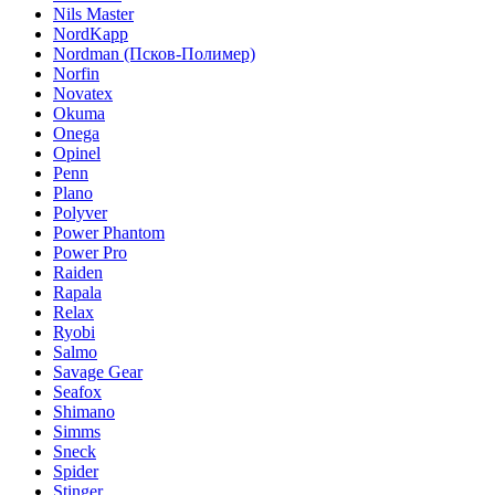
Nils Master
NordKapp
Nordman (Псков-Полимер)
Norfin
Novatex
Okuma
Onega
Opinel
Penn
Plano
Polyver
Power Phantom
Power Pro
Raiden
Rapala
Relax
Ryobi
Salmo
Savage Gear
Seafox
Shimano
Simms
Sneck
Spider
Stinger