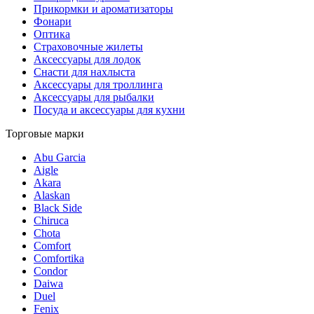
Прикормки и ароматизаторы
Фонари
Оптика
Страховочные жилеты
Аксессуары для лодок
Снасти для нахлыста
Аксессуары для троллинга
Аксессуары для рыбалки
Посуда и аксессуары для кухни
Торговые марки
Abu Garcia
Aigle
Akara
Alaskan
Black Side
Chiruca
Chota
Comfort
Comfortika
Condor
Daiwa
Duel
Fenix