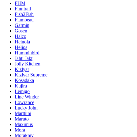
FHM
Finntrail
Fish2Fish
Flambeau
Garmin
Gosen
Halco
Heinola
Helios
Humminbird
Jahti Jakt
Jolly Kitchen
Kizlyar
Kizlyar Supreme
Kosadaka
Kujira
Lemigo
Line Winder
Lowrance
Lucky John
Marttiini
Maruto
Maximus
Mora
Morakniv