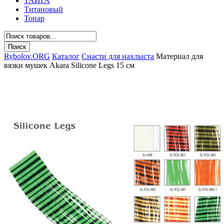
ТАЙГА
Титановый
Тонар
Rybolov.ORG
Каталог
Снасти для нахлыста
Материал для
вязки мушек Akara Silicone Legs 15 см