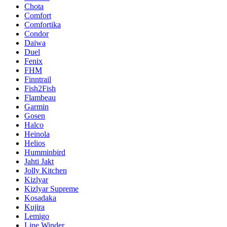
Chota
Comfort
Comfortika
Condor
Daiwa
Duel
Fenix
FHM
Finntrail
Fish2Fish
Flambeau
Garmin
Gosen
Halco
Heinola
Helios
Humminbird
Jahti Jakt
Jolly Kitchen
Kizlyar
Kizlyar Supreme
Kosadaka
Kujira
Lemigo
Line Winder