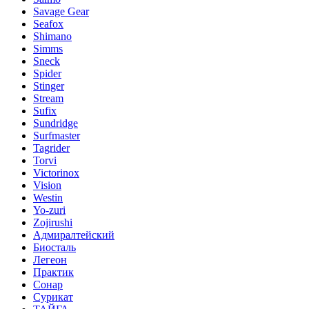
Savage Gear
Seafox
Shimano
Simms
Sneck
Spider
Stinger
Stream
Sufix
Sundridge
Surfmaster
Tagrider
Torvi
Victorinox
Vision
Westin
Yo-zuri
Zojirushi
Адмиралтейский
Биосталь
Легеон
Практик
Сонар
Сурикат