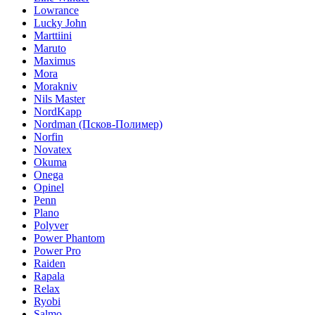
Lowrance
Lucky John
Marttiini
Maruto
Maximus
Mora
Morakniv
Nils Master
NordKapp
Nordman (Псков-Полимер)
Norfin
Novatex
Okuma
Onega
Opinel
Penn
Plano
Polyver
Power Phantom
Power Pro
Raiden
Rapala
Relax
Ryobi
Salmo