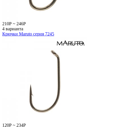
210
Р
~
246
Р
4 варианта
Крючки Maruto серия 7245
120
Р
~
234
Р