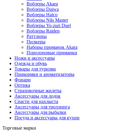
Воблеры Akara
Воблеры Daiwa
Воблеры Halco
Воблеры Nils Master
Воблеры Yo-zuri Duel
Воблеры Raiden
Раттлины
Пилкеры
Наборы приманок Akara
Поролоновые приманки
Ножи и аксессуары
Одежда и обувь
Товары для туризма
Прикормки и ароматизаторы
Фонари
Оптика
Страховочные жилеты
Аксессуары для лодок
Снасти для нахлыста
Аксессуары для троллинга
Аксессуары для рыбалки
Посуда и аксессуары для кухни
Торговые марки