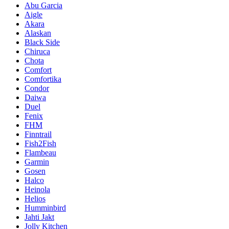
Abu Garcia
Aigle
Akara
Alaskan
Black Side
Chiruca
Chota
Comfort
Comfortika
Condor
Daiwa
Duel
Fenix
FHM
Finntrail
Fish2Fish
Flambeau
Garmin
Gosen
Halco
Heinola
Helios
Humminbird
Jahti Jakt
Jolly Kitchen