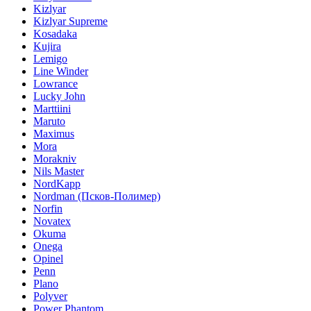
Kizlyar
Kizlyar Supreme
Kosadaka
Kujira
Lemigo
Line Winder
Lowrance
Lucky John
Marttiini
Maruto
Maximus
Mora
Morakniv
Nils Master
NordKapp
Nordman (Псков-Полимер)
Norfin
Novatex
Okuma
Onega
Opinel
Penn
Plano
Polyver
Power Phantom