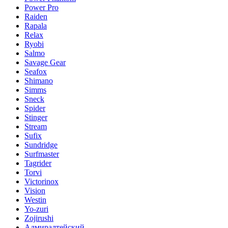
Power Pro
Raiden
Rapala
Relax
Ryobi
Salmo
Savage Gear
Seafox
Shimano
Simms
Sneck
Spider
Stinger
Stream
Sufix
Sundridge
Surfmaster
Tagrider
Torvi
Victorinox
Vision
Westin
Yo-zuri
Zojirushi
Адмиралтейский