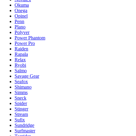
Okuma
Onega
Opinel
Penn
Plano
Polyver
Power Phantom
Power Pro
Raiden
Rapala
Relax
Ryobi
Salmo
Savage Gear
Seafox
Shimano
Simms
Sneck
Spider
Stinger
Stream
Sufix
Sundridge
Surfmaster