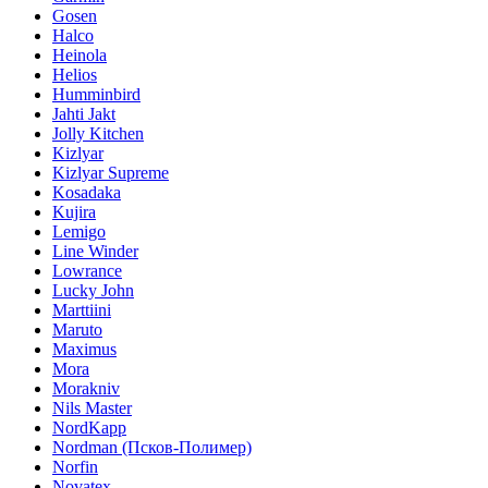
Gosen
Halco
Heinola
Helios
Humminbird
Jahti Jakt
Jolly Kitchen
Kizlyar
Kizlyar Supreme
Kosadaka
Kujira
Lemigo
Line Winder
Lowrance
Lucky John
Marttiini
Maruto
Maximus
Mora
Morakniv
Nils Master
NordKapp
Nordman (Псков-Полимер)
Norfin
Novatex