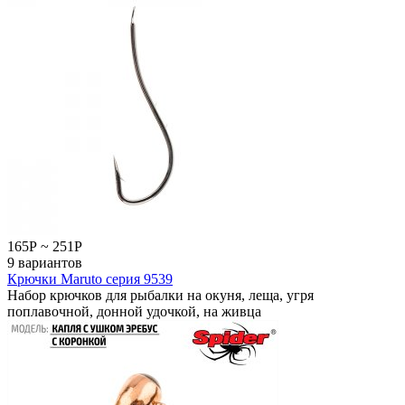
165
Р
~
251
Р
9 вариантов
Крючки Maruto серия 9539
Набор крючков для рыбалки на окуня, леща, угря
поплавочной, донной удочкой, на живца