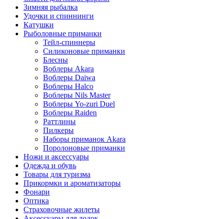
Зимняя рыбалка
Удочки и спиннинги
Катушки
Рыболовные приманки
Тейл-спиннеры
Силиконовые приманки
Блесны
Воблеры Akara
Воблеры Daiwa
Воблеры Halco
Воблеры Nils Master
Воблеры Yo-zuri Duel
Воблеры Raiden
Раттлины
Пилкеры
Наборы приманок Akara
Поролоновые приманки
Ножи и аксессуары
Одежда и обувь
Товары для туризма
Прикормки и ароматизаторы
Фонари
Оптика
Страховочные жилеты
Аксессуары для лодок