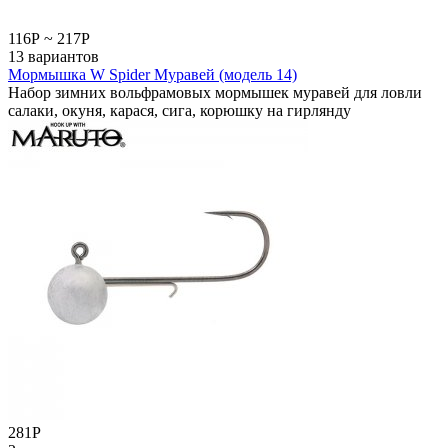
116
Р
~
217
Р
13 вариантов
Мормышка W Spider Муравей (модель 14)
Набор зимних вольфрамовых мормышек муравей для ловли
салаки, окуня, карася, сига, корюшку на гирлянду
281
Р