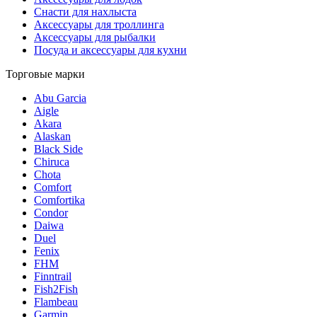
Снасти для нахлыста
Аксессуары для троллинга
Аксессуары для рыбалки
Посуда и аксессуары для кухни
Торговые марки
Abu Garcia
Aigle
Akara
Alaskan
Black Side
Chiruca
Chota
Comfort
Comfortika
Condor
Daiwa
Duel
Fenix
FHM
Finntrail
Fish2Fish
Flambeau
Garmin