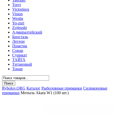
Tagrider
Torvi
Victorinox
Vision
Westin
Yo-zuri
Zojirushi
Адмиралтейский
Биосталь
Легеон
Практик
Сонар
Сурикат
ТАЙГА
Титановый
Тонар
Rybolov.ORG
Каталог
Рыболовные приманки
Силиконовые
приманки
Мотыль Akara W1 (100 шт.)