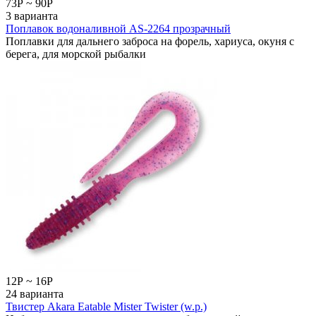
73
Р
~
90
Р
3 варианта
Поплавок водоналивной AS-2264 прозрачный
Поплавки для дальнего заброса на форель, хариуса, окуня с
берега, для морской рыбалки
12
Р
~
16
Р
24 варианта
Твистер Akara Eatable Mister Twister (w.p.)