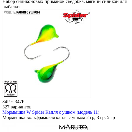
Набор силиконовых приманок съедобка, мягкий силикон для
рыбалки
84
Р
~
347
Р
327 вариантов
Мормышка W Spider Капля с ушком (модель 11)
Мормышка вольфрамовая капля с ушком 2 гр, 3 гр, 5 гр