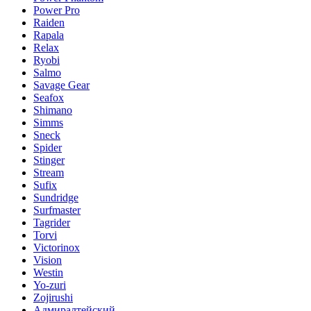
Power Pro
Raiden
Rapala
Relax
Ryobi
Salmo
Savage Gear
Seafox
Shimano
Simms
Sneck
Spider
Stinger
Stream
Sufix
Sundridge
Surfmaster
Tagrider
Torvi
Victorinox
Vision
Westin
Yo-zuri
Zojirushi
Адмиралтейский