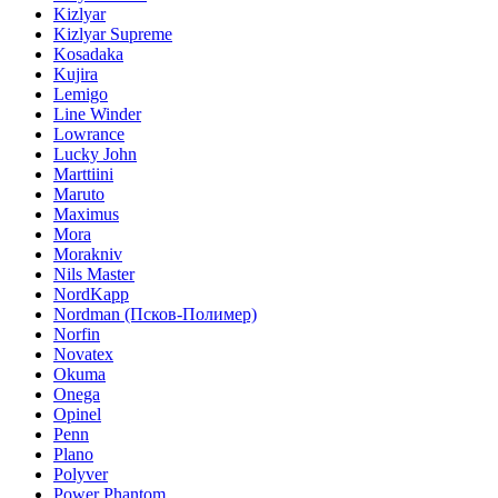
Kizlyar
Kizlyar Supreme
Kosadaka
Kujira
Lemigo
Line Winder
Lowrance
Lucky John
Marttiini
Maruto
Maximus
Mora
Morakniv
Nils Master
NordKapp
Nordman (Псков-Полимер)
Norfin
Novatex
Okuma
Onega
Opinel
Penn
Plano
Polyver
Power Phantom