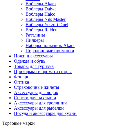
Воблеры Akara
Воблеры Daiwa
Воблеры Halco
Воблеры Nils Master
Воблеры Yo-zuri Duel
Воблеры Raiden
Раттлины
Пилкеры
Наборы приманок Akara
Поролоновые приманки
Ножи и аксессуары
Одежда и обувь
Товары для туризма
Прикормки и ароматизаторы
Фонари
Оптика
Страховочные жилеты
Аксессуары для лодок
Снасти для нахлыста
Аксессуары для троллинга
Аксессуары для рыбалки
Посуда и аксессуары для кухни
Торговые марки