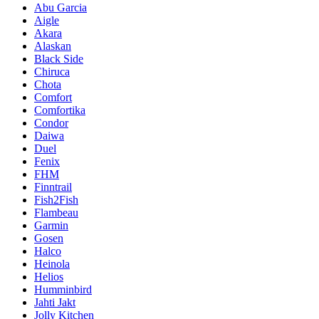
Abu Garcia
Aigle
Akara
Alaskan
Black Side
Chiruca
Chota
Comfort
Comfortika
Condor
Daiwa
Duel
Fenix
FHM
Finntrail
Fish2Fish
Flambeau
Garmin
Gosen
Halco
Heinola
Helios
Humminbird
Jahti Jakt
Jolly Kitchen