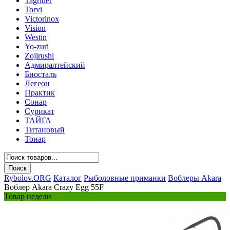
Tagrider
Torvi
Victorinox
Vision
Westin
Yo-zuri
Zojirushi
Адмиралтейский
Биосталь
Легеон
Практик
Сонар
Сурикат
ТАЙГА
Титановый
Тонар
Rybolov.ORG
Каталог
Рыболовные приманки
Воблеры Akara
Воблер Akara Crazy Egg 55F
Товар недели