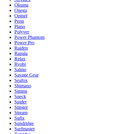
Okuma
Onega
Opinel
Penn
Plano
Polyver
Power Phantom
Power Pro
Raiden
Rapala
Relax
Ryobi
Salmo
Savage Gear
Seafox
Shimano
Simms
Sneck
Spider
Stinger
Stream
Sufix
Sundridge
Surfmaster