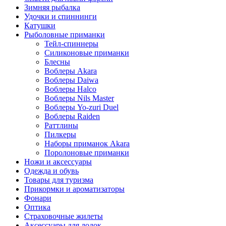
Зимняя рыбалка
Удочки и спиннинги
Катушки
Рыболовные приманки
Тейл-спиннеры
Силиконовые приманки
Блесны
Воблеры Akara
Воблеры Daiwa
Воблеры Halco
Воблеры Nils Master
Воблеры Yo-zuri Duel
Воблеры Raiden
Раттлины
Пилкеры
Наборы приманок Akara
Поролоновые приманки
Ножи и аксессуары
Одежда и обувь
Товары для туризма
Прикормки и ароматизаторы
Фонари
Оптика
Страховочные жилеты
Аксессуары для лодок