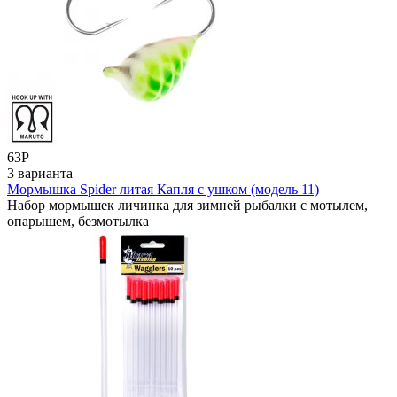
63
Р
3 варианта
Мормышка Spider литая Капля с ушком (модель 11)
Набор мормышек личинка для зимней рыбалки с мотылем,
опарышем, безмотылка