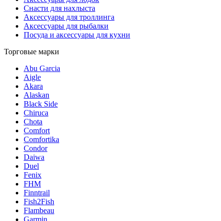
Снасти для нахлыста
Аксессуары для троллинга
Аксессуары для рыбалки
Посуда и аксессуары для кухни
Торговые марки
Abu Garcia
Aigle
Akara
Alaskan
Black Side
Chiruca
Chota
Comfort
Comfortika
Condor
Daiwa
Duel
Fenix
FHM
Finntrail
Fish2Fish
Flambeau
Garmin