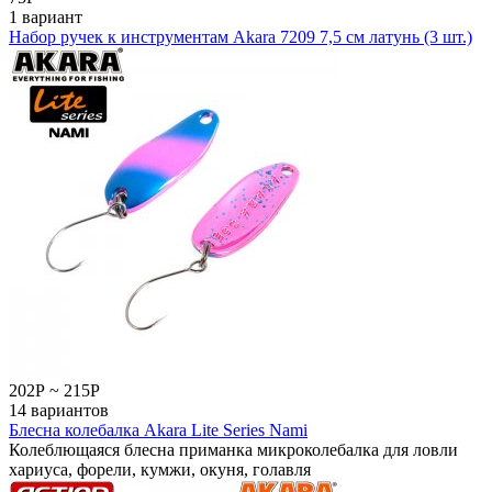
1 вариант
Набор ручек к инструментам Akara 7209 7,5 см латунь (3 шт.)
202
Р
~
215
Р
14 вариантов
Блесна колебалка Akara Lite Series Nami
Колеблющаяся блесна приманка микроколебалка для ловли
хариуса, форели, кумжи, окуня, голавля