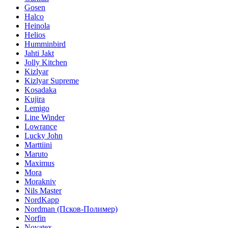
Gosen
Halco
Heinola
Helios
Humminbird
Jahti Jakt
Jolly Kitchen
Kizlyar
Kizlyar Supreme
Kosadaka
Kujira
Lemigo
Line Winder
Lowrance
Lucky John
Marttiini
Maruto
Maximus
Mora
Morakniv
Nils Master
NordKapp
Nordman (Псков-Полимер)
Norfin
Novatex