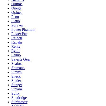
Okuma
Onega
Opinel
Penn
Plano
Polyver
Power Phantom
Power Pro
Raiden
Rapala
Relax
Ryobi
Salmo
Savage Gear
Seafox
Shimano
Simms
Sneck
Spider
Stinger
Stream
Sufix
Sundridge
Surfmaster