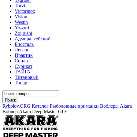
Tagrider
Torvi
Victorinox
Vision
Westin
Yo-zuri
Zojirushi
Адмиралтейский
Биосталь
Легеон
Практик
Сонар
Сурикат
ТАЙГА
Титановый
Тонар
Rybolov.ORG
Каталог
Рыболовные приманки
Воблеры Akara
Воблер Akara Deep Master 60 F