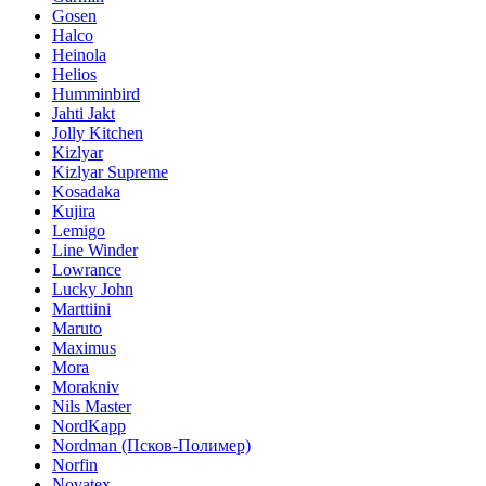
Gosen
Halco
Heinola
Helios
Humminbird
Jahti Jakt
Jolly Kitchen
Kizlyar
Kizlyar Supreme
Kosadaka
Kujira
Lemigo
Line Winder
Lowrance
Lucky John
Marttiini
Maruto
Maximus
Mora
Morakniv
Nils Master
NordKapp
Nordman (Псков-Полимер)
Norfin
Novatex