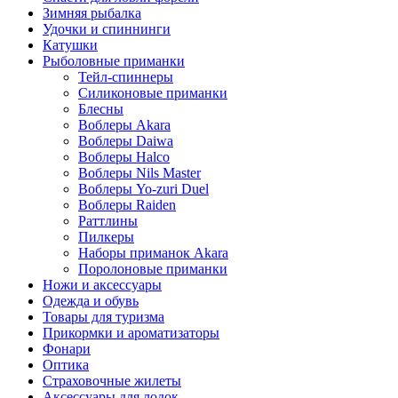
Зимняя рыбалка
Удочки и спиннинги
Катушки
Рыболовные приманки
Тейл-спиннеры
Силиконовые приманки
Блесны
Воблеры Akara
Воблеры Daiwa
Воблеры Halco
Воблеры Nils Master
Воблеры Yo-zuri Duel
Воблеры Raiden
Раттлины
Пилкеры
Наборы приманок Akara
Поролоновые приманки
Ножи и аксессуары
Одежда и обувь
Товары для туризма
Прикормки и ароматизаторы
Фонари
Оптика
Страховочные жилеты
Аксессуары для лодок