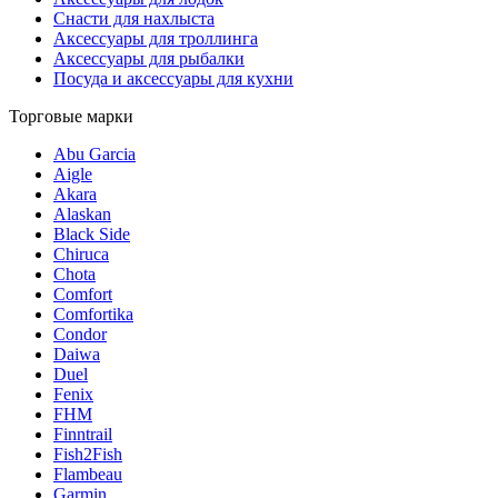
Снасти для нахлыста
Аксессуары для троллинга
Аксессуары для рыбалки
Посуда и аксессуары для кухни
Торговые марки
Abu Garcia
Aigle
Akara
Alaskan
Black Side
Chiruca
Chota
Comfort
Comfortika
Condor
Daiwa
Duel
Fenix
FHM
Finntrail
Fish2Fish
Flambeau
Garmin