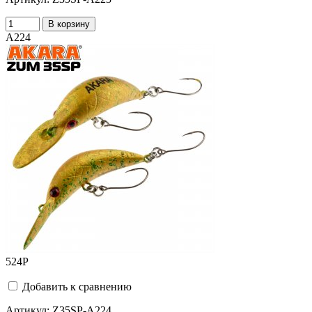
В корзину
A224
524
Р
Добавить к сравнению
Артикул:
Z35SP-A224