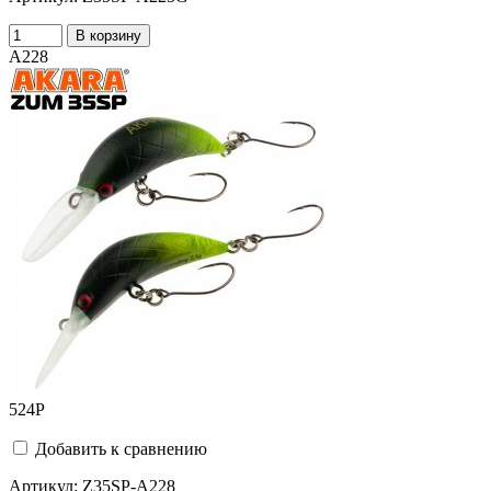
В корзину
A228
524
Р
Добавить к сравнению
Артикул:
Z35SP-A228