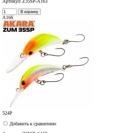
Артикул:
Z35SP-A163
В корзину
A166
524
Р
Добавить к сравнению