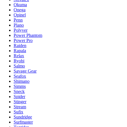
Okuma
Onega
Opinel
Penn
Plano
Polyver
Power Phantom
Power Pro
Raiden
Rapala
Relax
Ryobi
Salmo
Savage Gear
Seafox
Shimano
Simms
Sneck
Spider
Stinger
Stream
Sufix
Sundridge
Surfmaster