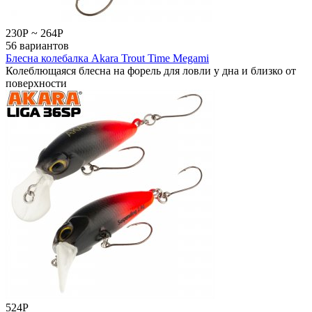
230
Р
~
264
Р
56 вариантов
Блесна колебалка Akara Trout Time Megami
Колеблющаяся блесна на форель для ловли у дна и близко от
поверхности
524
Р