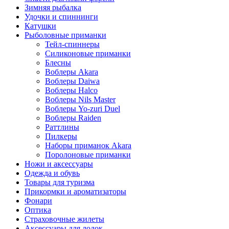
Зимняя рыбалка
Удочки и спиннинги
Катушки
Рыболовные приманки
Тейл-спиннеры
Силиконовые приманки
Блесны
Воблеры Akara
Воблеры Daiwa
Воблеры Halco
Воблеры Nils Master
Воблеры Yo-zuri Duel
Воблеры Raiden
Раттлины
Пилкеры
Наборы приманок Akara
Поролоновые приманки
Ножи и аксессуары
Одежда и обувь
Товары для туризма
Прикормки и ароматизаторы
Фонари
Оптика
Страховочные жилеты
Аксессуары для лодок