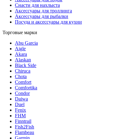
Снасти для нахлыста
Аксессуары для троллинга
Аксессуары для рыбалки
Посуда и аксессуары для кухни
Торговые марки
Abu Garcia
Aigle
Akara
Alaskan
Black Side
Chiruca
Chota
Comfort
Comfortika
Condor
Daiwa
Duel
Fenix
FHM
Finntrail
Fish2Fish
Flambeau
Garmin