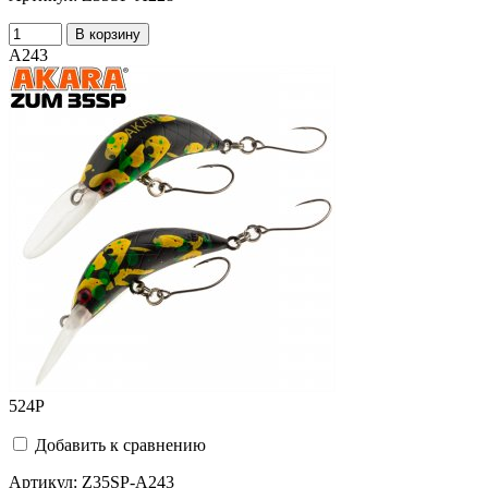
В корзину
A243
524
Р
Добавить к сравнению
Артикул:
Z35SP-A243