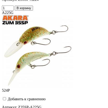
В корзину
A225G
524
Р
Добавить к сравнению
Артикул:
Z35SP-A225G