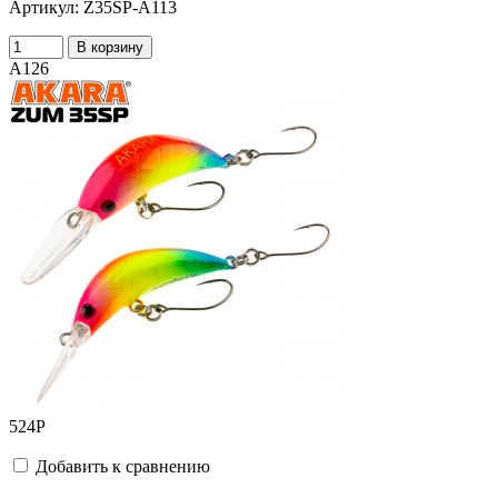
Артикул:
Z35SP-A113
В корзину
A126
524
Р
Добавить к сравнению