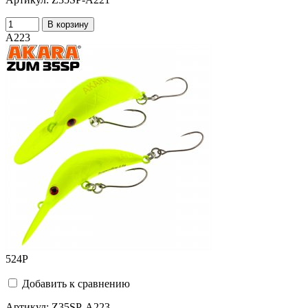
В корзину
A223
524
Р
Добавить к сравнению
Артикул:
Z35SP-A223