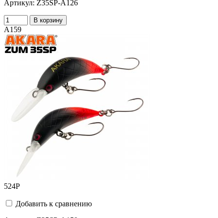
Артикул:
Z35SP-A126
В корзину
A159
524
Р
Добавить к сравнению