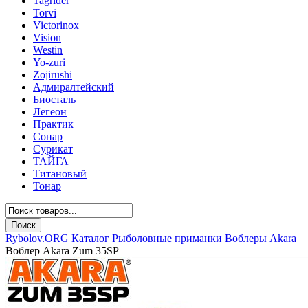
Tagrider
Torvi
Victorinox
Vision
Westin
Yo-zuri
Zojirushi
Адмиралтейский
Биосталь
Легеон
Практик
Сонар
Сурикат
ТАЙГА
Титановый
Тонар
Rybolov.ORG
Каталог
Рыболовные приманки
Воблеры Akara
Воблер Akara Zum 35SP