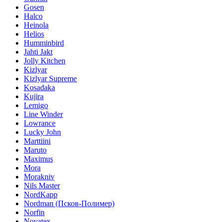
Gosen
Halco
Heinola
Helios
Humminbird
Jahti Jakt
Jolly Kitchen
Kizlyar
Kizlyar Supreme
Kosadaka
Kujira
Lemigo
Line Winder
Lowrance
Lucky John
Marttiini
Maruto
Maximus
Mora
Morakniv
Nils Master
NordKapp
Nordman (Псков-Полимер)
Norfin
Novatex