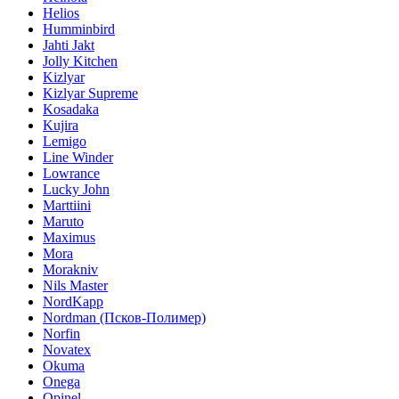
Helios
Humminbird
Jahti Jakt
Jolly Kitchen
Kizlyar
Kizlyar Supreme
Kosadaka
Kujira
Lemigo
Line Winder
Lowrance
Lucky John
Marttiini
Maruto
Maximus
Mora
Morakniv
Nils Master
NordKapp
Nordman (Псков-Полимер)
Norfin
Novatex
Okuma
Onega
Opinel