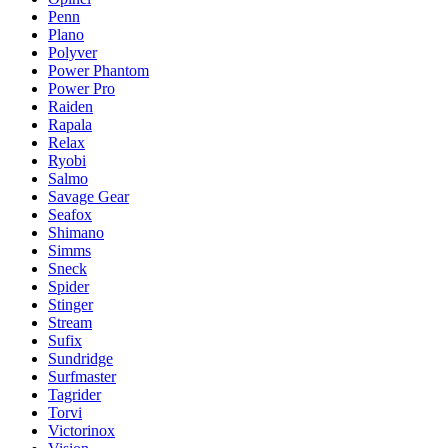
Penn
Plano
Polyver
Power Phantom
Power Pro
Raiden
Rapala
Relax
Ryobi
Salmo
Savage Gear
Seafox
Shimano
Simms
Sneck
Spider
Stinger
Stream
Sufix
Sundridge
Surfmaster
Tagrider
Torvi
Victorinox