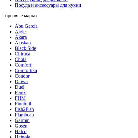
Посуда и аксессуары для кухни
Торговые марки
Abu Garcia
Aigle
Akara
Alaskan
Black Side
Chiruca
Chota
Comfort
Comfortika
Condor
Daiwa
Duel
Fenix
FHM
Finntrail
Fish2Fish
Flambeau
Garmin
Gosen
Halco
Heinola