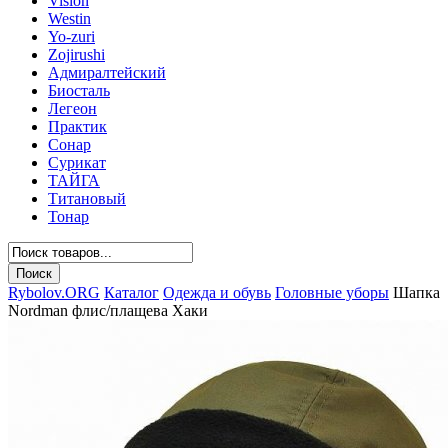
Vision
Westin
Yo-zuri
Zojirushi
Адмиралтейский
Биосталь
Легеон
Практик
Сонар
Сурикат
ТАЙГА
Титановый
Тонар
Rybolov.ORG
Каталог
Одежда и обувь
Головные уборы
Шапка
Nordman флис/плащева Хаки