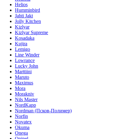
Helios
Humminbird
Jahti Jakt
Jolly Kitchen
Kizlyar
Kizlyar Supreme
Kosadaka
Kujira
Lemigo
Line Winder
Lowrance
Lucky John
Marttiini
Maruto
Maximus
Mora
Morakniv
Nils Master
NordKapp
Nordman (Псков-Полимер)
Norfin
Novatex
Okuma
Onega
Opinel