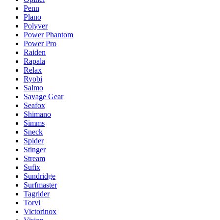
Penn
Plano
Polyver
Power Phantom
Power Pro
Raiden
Rapala
Relax
Ryobi
Salmo
Savage Gear
Seafox
Shimano
Simms
Sneck
Spider
Stinger
Stream
Sufix
Sundridge
Surfmaster
Tagrider
Torvi
Victorinox