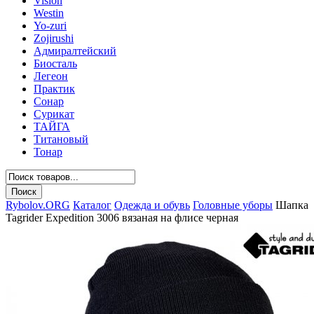
Vision
Westin
Yo-zuri
Zojirushi
Адмиралтейский
Биосталь
Легеон
Практик
Сонар
Сурикат
ТАЙГА
Титановый
Тонар
Rybolov.ORG
Каталог
Одежда и обувь
Головные уборы
Шапка
Tagrider Expedition 3006 вязаная на флисе черная