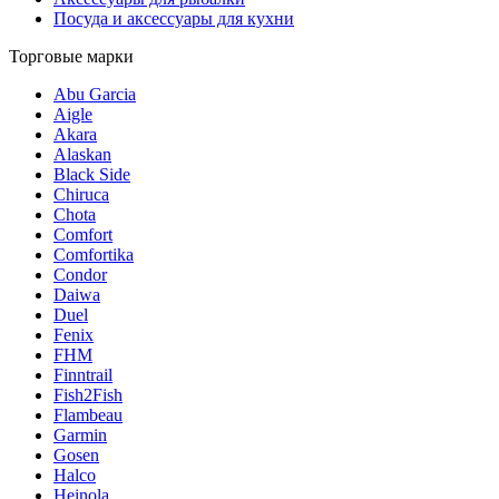
Посуда и аксессуары для кухни
Торговые марки
Abu Garcia
Aigle
Akara
Alaskan
Black Side
Chiruca
Chota
Comfort
Comfortika
Condor
Daiwa
Duel
Fenix
FHM
Finntrail
Fish2Fish
Flambeau
Garmin
Gosen
Halco
Heinola