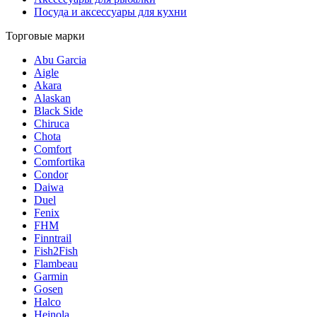
Посуда и аксессуары для кухни
Торговые марки
Abu Garcia
Aigle
Akara
Alaskan
Black Side
Chiruca
Chota
Comfort
Comfortika
Condor
Daiwa
Duel
Fenix
FHM
Finntrail
Fish2Fish
Flambeau
Garmin
Gosen
Halco
Heinola