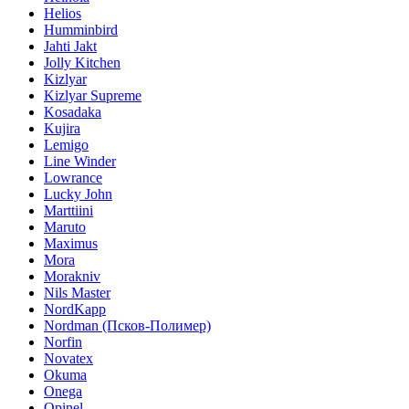
Helios
Humminbird
Jahti Jakt
Jolly Kitchen
Kizlyar
Kizlyar Supreme
Kosadaka
Kujira
Lemigo
Line Winder
Lowrance
Lucky John
Marttiini
Maruto
Maximus
Mora
Morakniv
Nils Master
NordKapp
Nordman (Псков-Полимер)
Norfin
Novatex
Okuma
Onega
Opinel