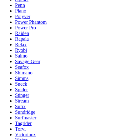
Penn
Plano
Polyver
Power Phantom
Power Pro
Raiden
Rapala
Relax
Ryobi
Salmo
Savage Gear
Seafox
Shimano
Simms
Sneck
Spider
Stinger
Stream
Sufix
Sundridge
Surfmaster
Tagrider
Torvi
Victorinox