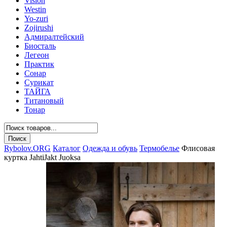
Vision
Westin
Yo-zuri
Zojirushi
Адмиралтейский
Биосталь
Легеон
Практик
Сонар
Сурикат
ТАЙГА
Титановый
Тонар
Rybolov.ORG
Каталог
Одежда и обувь
Термобелье
Флисовая
куртка JahtiJakt Juoksa