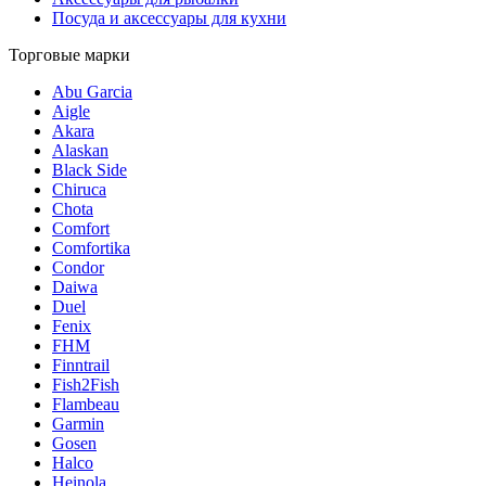
Посуда и аксессуары для кухни
Торговые марки
Abu Garcia
Aigle
Akara
Alaskan
Black Side
Chiruca
Chota
Comfort
Comfortika
Condor
Daiwa
Duel
Fenix
FHM
Finntrail
Fish2Fish
Flambeau
Garmin
Gosen
Halco
Heinola