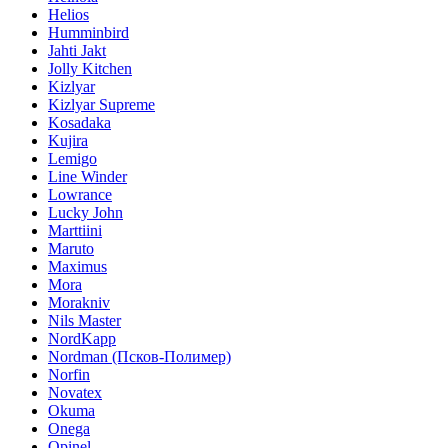
Helios
Humminbird
Jahti Jakt
Jolly Kitchen
Kizlyar
Kizlyar Supreme
Kosadaka
Kujira
Lemigo
Line Winder
Lowrance
Lucky John
Marttiini
Maruto
Maximus
Mora
Morakniv
Nils Master
NordKapp
Nordman (Псков-Полимер)
Norfin
Novatex
Okuma
Onega
Opinel