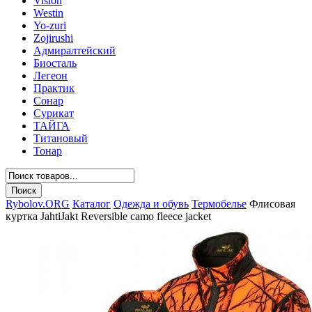
Vision
Westin
Yo-zuri
Zojirushi
Адмиралтейский
Биосталь
Легеон
Практик
Сонар
Сурикат
ТАЙГА
Титановый
Тонар
Rybolov.ORG
Каталог
Одежда и обувь
Термобелье
Флисовая
куртка JahtiJakt Reversible camo fleece jacket