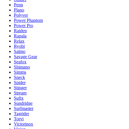
Penn
Plano
Polyver
Power Phantom
Power Pro
Raiden
Rapala
Relax
Ryobi
Salmo
Savage Gear
Seafox
Shimano
Simms
Sneck
Spider
Stinger
Stream
Sufix
Sundridge
Surfmaster
Tagrider
Torvi
Victorinox