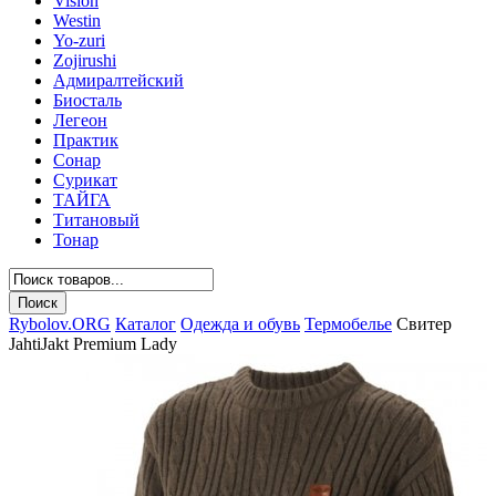
Vision
Westin
Yo-zuri
Zojirushi
Адмиралтейский
Биосталь
Легеон
Практик
Сонар
Сурикат
ТАЙГА
Титановый
Тонар
Rybolov.ORG
Каталог
Одежда и обувь
Термобелье
Свитер
JahtiJakt Premium Lady