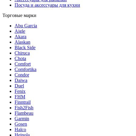
Посуда и аксессуары для кухни
Торговые марки
Abu Garcia
Aigle
Akara
Alaskan
Black Side
Chiruca
Chota
Comfort
Comfortika
Condor
Daiwa
Duel
Fenix
FHM
Finntrail
Fish2Fish
Flambeau
Garmin
Gosen
Halco
Heinola