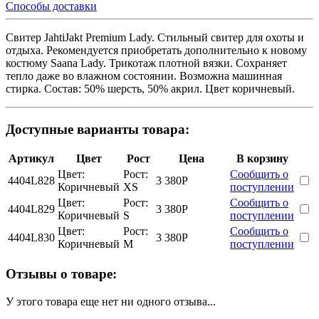
Способы доставки
Свитер JahtiJakt Premium Lady. Стильный свитер для охоты и
отдыха. Рекомендуется приобретать дополнительно к новому
костюму Saana Lady. Трикотаж плотной вязки. Сохраняет
тепло даже во влажном состоянии. Возможна машинная
стирка. Состав: 50% шерсть, 50% акрил. Цвет коричневый.
Доступные варианты товара:
Артикул
Цвет
Рост
Цена
В корзину
Цвет:
Рост:
Сообщить о
4404L828
3 380
Р
Коричневый
XS
поступлении
Цвет:
Рост:
Сообщить о
4404L829
3 380
Р
Коричневый
S
поступлении
Цвет:
Рост:
Сообщить о
4404L830
3 380
Р
Коричневый
M
поступлении
Отзывы о товаре:
У этого товара еще нет ни одного отзыва...