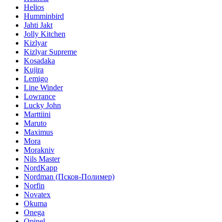
Helios
Humminbird
Jahti Jakt
Jolly Kitchen
Kizlyar
Kizlyar Supreme
Kosadaka
Kujira
Lemigo
Line Winder
Lowrance
Lucky John
Marttiini
Maruto
Maximus
Mora
Morakniv
Nils Master
NordKapp
Nordman (Псков-Полимер)
Norfin
Novatex
Okuma
Onega
Opinel