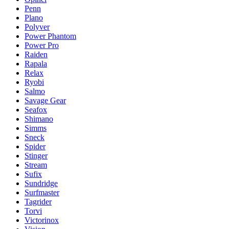
Penn
Plano
Polyver
Power Phantom
Power Pro
Raiden
Rapala
Relax
Ryobi
Salmo
Savage Gear
Seafox
Shimano
Simms
Sneck
Spider
Stinger
Stream
Sufix
Sundridge
Surfmaster
Tagrider
Torvi
Victorinox