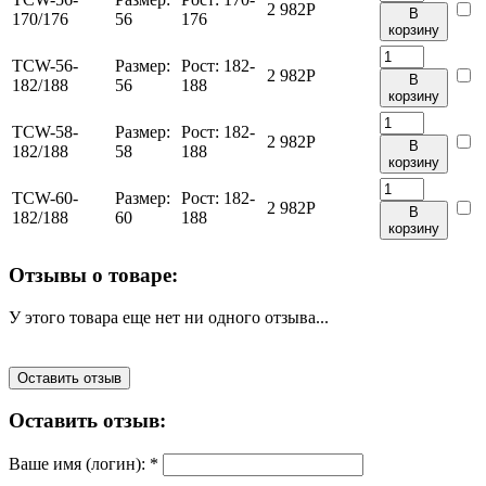
2 982
Р
В
170/176
56
176
корзину
TCW-56-
Размер:
Рост:
182-
2 982
Р
В
182/188
56
188
корзину
TCW-58-
Размер:
Рост:
182-
2 982
Р
В
182/188
58
188
корзину
TCW-60-
Размер:
Рост:
182-
2 982
Р
В
182/188
60
188
корзину
Отзывы о товаре:
У этого товара еще нет ни одного отзыва...
Оставить отзыв
Оставить отзыв:
Ваше имя (логин):
*