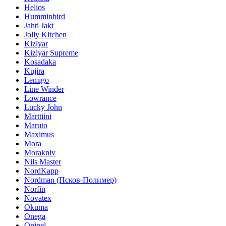
Helios
Humminbird
Jahti Jakt
Jolly Kitchen
Kizlyar
Kizlyar Supreme
Kosadaka
Kujira
Lemigo
Line Winder
Lowrance
Lucky John
Marttiini
Maruto
Maximus
Mora
Morakniv
Nils Master
NordKapp
Nordman (Псков-Полимер)
Norfin
Novatex
Okuma
Onega
Opinel