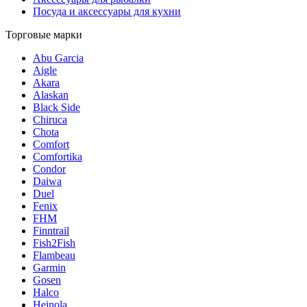
Посуда и аксессуары для кухни
Торговые марки
Abu Garcia
Aigle
Akara
Alaskan
Black Side
Chiruca
Chota
Comfort
Comfortika
Condor
Daiwa
Duel
Fenix
FHM
Finntrail
Fish2Fish
Flambeau
Garmin
Gosen
Halco
Heinola