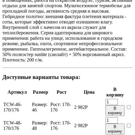
в помещениях, работа на открытом воздухе, туризм, активный
отдыхи для занятий спортом. Мультисезонное термобелье для
прохладной погоды, активность средняя и высокая.
Гибридное полотно: внешняя фактура плетения материала -
соты, которые эффективно отводят излишнюю влагу.
Внутренний слой с начесом из акрила служит для
теплосбережения. Серия адаптирована для широкого
применения: работа на улице, использование в городском
режиме, рыбалка, охота, спортивное непрофессиональное
применение. Гиппоалегренное, антибактериальное. Состав:
50% полиэстер sunlite (санлайт) + 50% ворсованный акрил.
Плотность: 200 г/м.
Доступные варианты товара:
В
Артикул
Размер
Рост
Цена
корзину
TCW-46-
Размер:
Рост:
170-
2 982
Р
В
170/176
46
176
корзину
TCW-48-
Размер:
Рост:
170-
2 982
Р
В
170/176
48
176
корзину