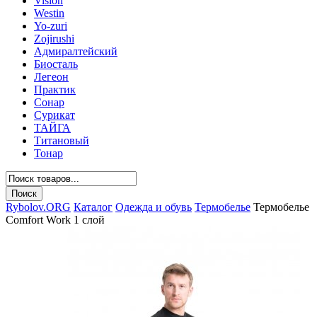
Vision
Westin
Yo-zuri
Zojirushi
Адмиралтейский
Биосталь
Легеон
Практик
Сонар
Сурикат
ТАЙГА
Титановый
Тонар
Rybolov.ORG
Каталог
Одежда и обувь
Термобелье
Термобелье
Comfort Work 1 слой