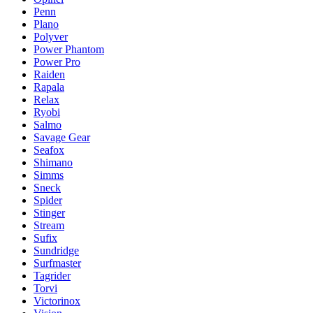
Penn
Plano
Polyver
Power Phantom
Power Pro
Raiden
Rapala
Relax
Ryobi
Salmo
Savage Gear
Seafox
Shimano
Simms
Sneck
Spider
Stinger
Stream
Sufix
Sundridge
Surfmaster
Tagrider
Torvi
Victorinox