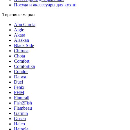
Посуда и аксессуары для кухни
Торговые марки
Abu Garcia
Aigle
Akara
Alaskan
Black Side
Chiruca
Chota
Comfort
Comfortika
Condor
Daiwa
Duel
Fenix
FHM
Finntrail
Fish2Fish
Flambeau
Garmin
Gosen
Halco
Heinola