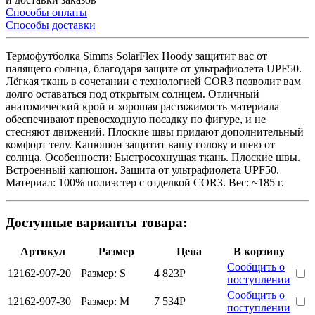
Способы оплаты
Способы доставки
Термофутболка Simms SolarFlex Hoody защитит вас от
палящего солнца, благодаря защите от ультрафиолета UPF50.
Лёгкая ткань в сочетании с технологией COR3 позволит вам
долго оставаться под открытым солнцем. Отличный
анатомический крой и хорошая растяжимость материала
обеспечивают превосходную посадку по фигуре, и не
стесняют движений. Плоские швы придают дополнительный
комфорт телу. Капюшон защитит вашу голову и шею от
солнца. Особенности: Быстросохнущая ткань. Плоские швы.
Встроенный капюшон. Защита от ультрафиолета UPF50.
Материал: 100% полиэстер с отделкой COR3. Вес: ~185 г.
Доступные варианты товара:
Артикул
Размер
Цена
В корзину
Сообщить о
12162-907-20
Размер:
S
4 823
Р
поступлении
Сообщить о
12162-907-30
Размер:
M
7 534
Р
поступлении