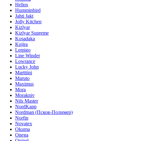
Helios
Humminbird
Jahti Jakt
Jolly Kitchen
Kizlyar
Kizlyar Supreme
Kosadaka
Kujira
Lemigo
Line Winder
Lowrance
Lucky John
Marttiini
Maruto
Maximus
Mora
Morakniv
Nils Master
NordKapp
Nordman (Псков-Полимер)
Norfin
Novatex
Okuma
Onega
Opinel