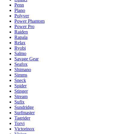
Penn
Plano
Polyver
Power Phantom
Power Pro
Raiden
Rapala
Relax
Ryobi
Salmo
Savage Gear
Seafox
Shimano
Simms
Sneck
Spider
Stinger
Stream
Sufix
Sundridge
Surfmaster
Tagrider
Torvi
Victorinox