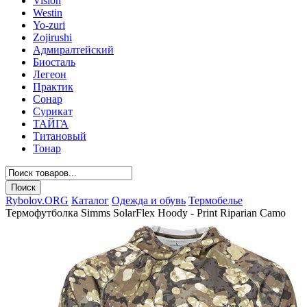
Vision
Westin
Yo-zuri
Zojirushi
Адмиралтейский
Биосталь
Легеон
Практик
Сонар
Сурикат
ТАЙГА
Титановый
Тонар
Rybolov.ORG
Каталог
Одежда и обувь
Термобелье
Термофутболка Simms SolarFlex Hoody - Print Riparian Camo