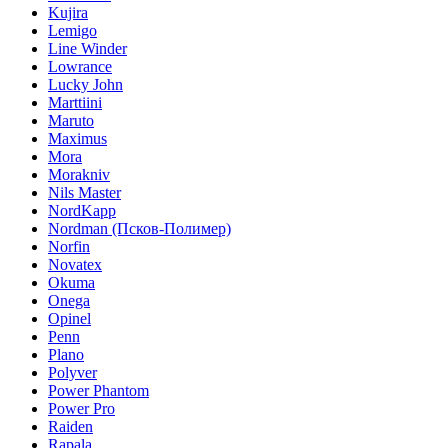
Kujira
Lemigo
Line Winder
Lowrance
Lucky John
Marttiini
Maruto
Maximus
Mora
Morakniv
Nils Master
NordKapp
Nordman (Псков-Полимер)
Norfin
Novatex
Okuma
Onega
Opinel
Penn
Plano
Polyver
Power Phantom
Power Pro
Raiden
Rapala