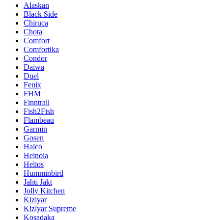
Alaskan
Black Side
Chiruca
Chota
Comfort
Comfortika
Condor
Daiwa
Duel
Fenix
FHM
Finntrail
Fish2Fish
Flambeau
Garmin
Gosen
Halco
Heinola
Helios
Humminbird
Jahti Jakt
Jolly Kitchen
Kizlyar
Kizlyar Supreme
Kosadaka