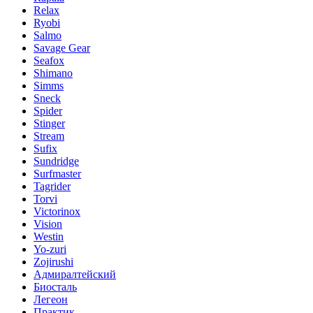
Relax
Ryobi
Salmo
Savage Gear
Seafox
Shimano
Simms
Sneck
Spider
Stinger
Stream
Sufix
Sundridge
Surfmaster
Tagrider
Torvi
Victorinox
Vision
Westin
Yo-zuri
Zojirushi
Адмиралтейский
Биосталь
Легеон
Практик