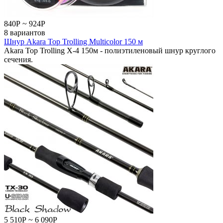
840
Р
~
924
Р
8 вариантов
Шнур Akara Top Trolling Multicolor 150 м
Akara Top Trolling X-4 150м - полиэтиленовый шнур круглого
сечения.
5 510
Р
~
6 090
Р