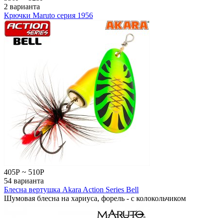
2 варианта
Крючки Maruto серия 1956
405
Р
~
510
Р
54 варианта
Блесна вертушка Akara Action Series Bell
Шумовая блесна на хариуса, форель - с колокольчиком