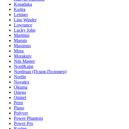
Kosadaka
Kujira
Lemigo
Line Winder
Lowrance
Lucky John
Marttiini
Maruto
Maximus
Mora
Morakniv
Nils Master
NordKapp
Nordman (Псков-Полимер)
Norfin
Novatex
Okuma
Onega
Opinel
Penn
Plano
Polyver
Power Phantom
Power Pro
Raiden