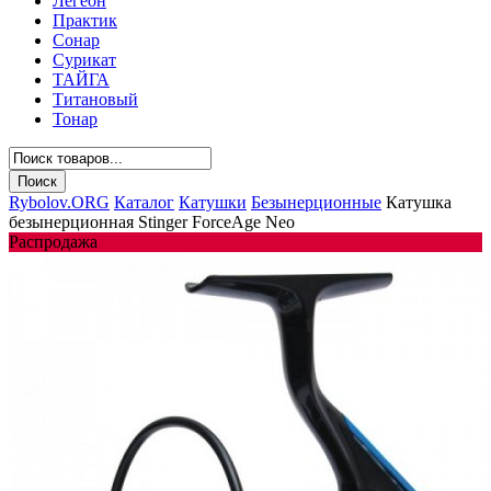
Легеон
Практик
Сонар
Сурикат
ТАЙГА
Титановый
Тонар
Rybolov.ORG
Каталог
Катушки
Безынерционные
Катушка
безынерционная Stinger ForceAge Neo
Распродажа