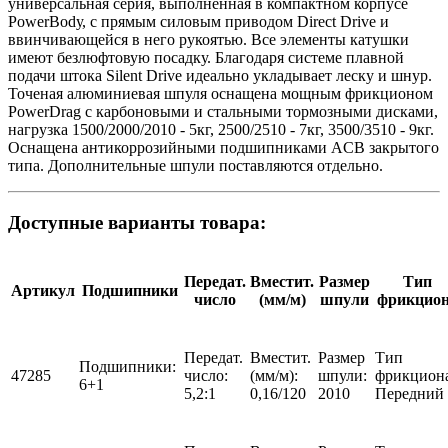
универсальная серия, выполненная в компактном корпусе
PowerBodу, с прямым силовым приводом Direct Drive и
ввинчивающейся в него рукоятью. Все элементы катушки
имеют безлюфтовую посадку. Благодаря системе плавной
подачи штока Silent Drive идеально укладывает леску и шнур.
Точеная алюминиевая шпуля оснащена мощным фрикционом
PowerDrag с карбоновыми и стальными тормозными дисками,
нагрузка 1500/2000/2010 - 5кг, 2500/2510 - 7кг, 3500/3510 - 9кг.
Оснащена антикоррозийными подшипниками ACB закрытого
типа. Дополнительные шпули поставляются отдельно.
Доступные варианты товара:
Передат.
Вместит.
Размер
Тип
Артикул
Подшипники
число
(мм/м)
шпули
фрикцио
Передат.
Вместит.
Размер
Тип
Подшипники:
47285
число:
(мм/м):
шпули:
фрикцион
6+1
5,2:1
0,16/120
2010
Передний