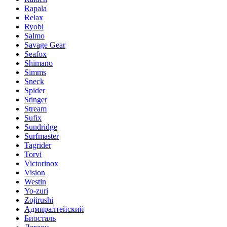
Rapala
Relax
Ryobi
Salmo
Savage Gear
Seafox
Shimano
Simms
Sneck
Spider
Stinger
Stream
Sufix
Sundridge
Surfmaster
Tagrider
Torvi
Victorinox
Vision
Westin
Yo-zuri
Zojirushi
Адмиралтейский
Биосталь