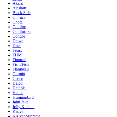
Akara
Alaskan
Black Side
Chiruca
Chota
Comfort
Comfortika
Condor
Daiwa
Duel
Fenix
FHM
Finntrail
Fish2Fish
Flambeau
Garmin
Gosen
Halco
Heinola
Helios
Humminbird
Jahti Jakt
Jolly Kitchen
Kizlyar
Kizlyar Supreme