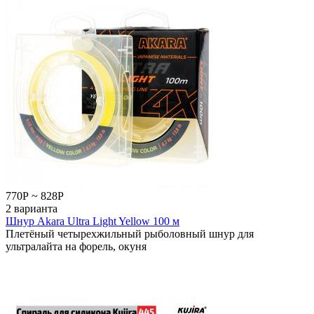
770
Р
~
828
Р
2 варианта
Шнур Akara Ultra Light Yellow 100 м
Плетёный четырехжильный рыболовный шнур для
ультралайта на форель, окуня