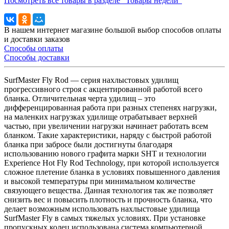
Посмотреть все товары в разделе "Товары недели"
В нашем интернет магазине большой выбор способов оплаты
и доставки заказов
Способы оплаты
Способы доставки
SurfMaster Fly Rod — серия нахлыстовых удилищ
прогрессивного строя с акцентированной работой всего
бланка. Отличительная черта удилищ – это
дифференцированная работа при разных степенях нагрузки,
на маленких нагрузках удилище отрабатывает верхней
частью, при увеличении нагрузки начинает работать всем
бланком. Такие характеристики, наряду с быстрой работой
бланка при забросе были достигнуты благодаря
использованию нового графита марки SHT и технологии
Experience Hot Fly Rod Technology, при которой используется
сложное плетение бланка в условиях повышенного давления
и высокой температуры при минимальном количестве
связующего вещества. Данная технология так же позволяет
снизить вес и повысить плотность и прочность бланка, что
делает возможным использовать нахлыстовые удилища
SurfMaster Fly в самых тяжелых условиях. При установке
пропускных колец использована система компьютерной