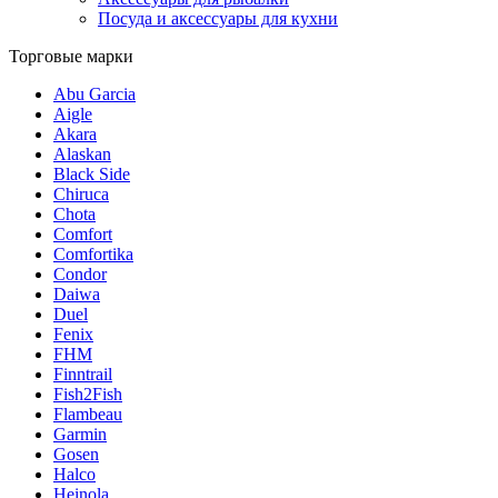
Посуда и аксессуары для кухни
Торговые марки
Abu Garcia
Aigle
Akara
Alaskan
Black Side
Chiruca
Chota
Comfort
Comfortika
Condor
Daiwa
Duel
Fenix
FHM
Finntrail
Fish2Fish
Flambeau
Garmin
Gosen
Halco
Heinola