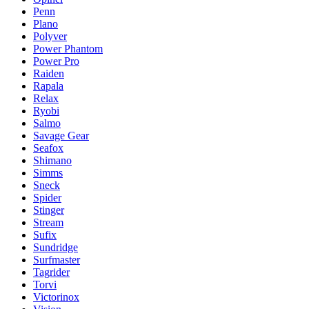
Penn
Plano
Polyver
Power Phantom
Power Pro
Raiden
Rapala
Relax
Ryobi
Salmo
Savage Gear
Seafox
Shimano
Simms
Sneck
Spider
Stinger
Stream
Sufix
Sundridge
Surfmaster
Tagrider
Torvi
Victorinox