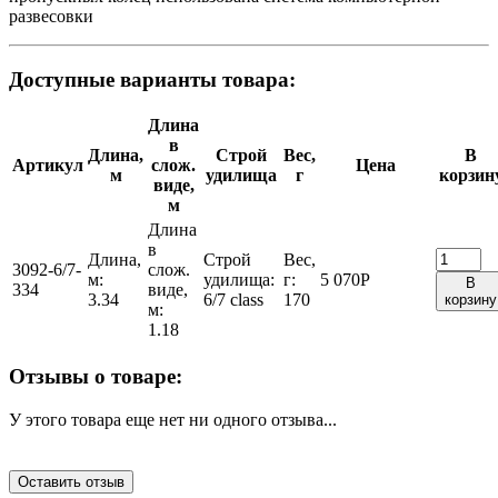
развесовки
Доступные варианты товара:
Длина
в
Длина,
Строй
Вес,
В
Артикул
слож.
Цена
м
удилища
г
корзин
виде,
м
Длина
в
Длина,
Строй
Вес,
3092-6/7-
слож.
м:
удилища:
г:
5 070
Р
В
334
виде,
3.34
6/7 class
170
корзину
м:
1.18
Отзывы о товаре:
У этого товара еще нет ни одного отзыва...
Оставить отзыв