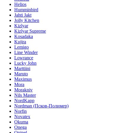
Helios
Humminbird
Jahti Jakt
Jolly Kitchen
Kizlyar
Kizlyar Supreme
Kosadaka
Kujira
Lemigo
Line Winder
Lowrance
Lucky John
Marttiini
Maruto
Maximus
Mora
Morakniv
Nils Master
NordKapp
Nordman (Псков-Полимер)
Norfin
Novatex
Okuma
Onega
Opinel