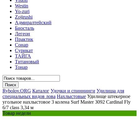
Vision
Westin
Yo-zuri
Zojirushi
Адмиралтейский
Биосталь
Легеон
Практик
Сонар
Сурикат
ТАЙГА
Титановый
Тонар
Rybolov.ORG
Каталог
Удочки и спиннинги
Удилища для
специальных видов лова
Нахлыстовые
Удилище штекерное
угольное нахлыстовое 3 колена Surf Master 3092 Cardinal Fly
6/7 class 3,34 м
Товар недели