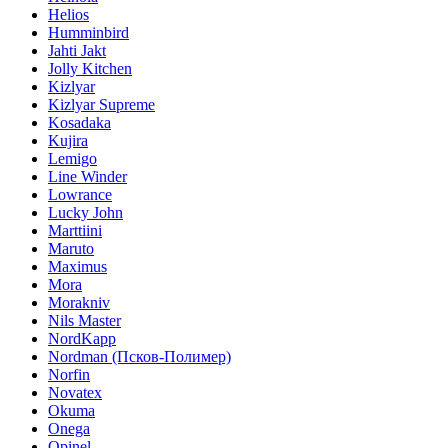
Helios
Humminbird
Jahti Jakt
Jolly Kitchen
Kizlyar
Kizlyar Supreme
Kosadaka
Kujira
Lemigo
Line Winder
Lowrance
Lucky John
Marttiini
Maruto
Maximus
Mora
Morakniv
Nils Master
NordKapp
Nordman (Псков-Полимер)
Norfin
Novatex
Okuma
Onega
Opinel