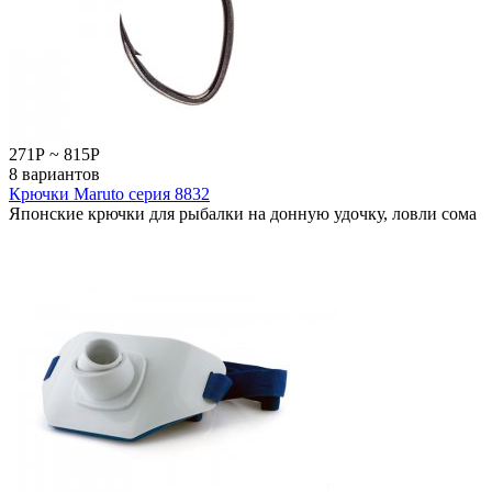
271
Р
~
815
Р
8 вариантов
Крючки Maruto серия 8832
Японские крючки для рыбалки на донную удочку, ловли сома