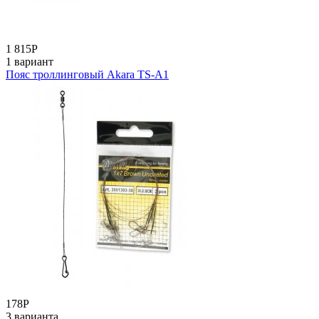
1 815
Р
1 вариант
Пояс троллинговый Akara TS-A1
178
Р
3 варианта