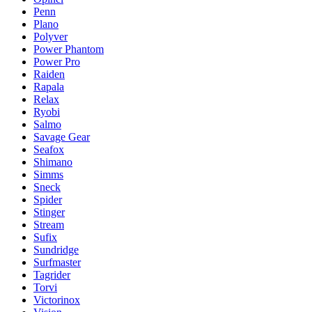
Penn
Plano
Polyver
Power Phantom
Power Pro
Raiden
Rapala
Relax
Ryobi
Salmo
Savage Gear
Seafox
Shimano
Simms
Sneck
Spider
Stinger
Stream
Sufix
Sundridge
Surfmaster
Tagrider
Torvi
Victorinox