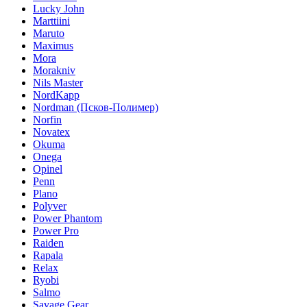
Lucky John
Marttiini
Maruto
Maximus
Mora
Morakniv
Nils Master
NordKapp
Nordman (Псков-Полимер)
Norfin
Novatex
Okuma
Onega
Opinel
Penn
Plano
Polyver
Power Phantom
Power Pro
Raiden
Rapala
Relax
Ryobi
Salmo
Savage Gear