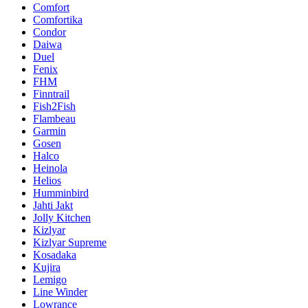
Comfort
Comfortika
Condor
Daiwa
Duel
Fenix
FHM
Finntrail
Fish2Fish
Flambeau
Garmin
Gosen
Halco
Heinola
Helios
Humminbird
Jahti Jakt
Jolly Kitchen
Kizlyar
Kizlyar Supreme
Kosadaka
Kujira
Lemigo
Line Winder
Lowrance