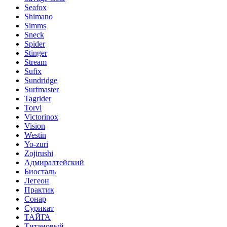
Seafox
Shimano
Simms
Sneck
Spider
Stinger
Stream
Sufix
Sundridge
Surfmaster
Tagrider
Torvi
Victorinox
Vision
Westin
Yo-zuri
Zojirushi
Адмиралтейский
Биосталь
Легеон
Практик
Сонар
Сурикат
ТАЙГА
Титановый