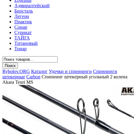
Zojirushi
Адмиралтейский
Биосталь
Легеон
Практик
Сонар
Сурикат
ТАЙГА
Титановый
Тонар
Rybolov.ORG
Каталог
Удочки и спиннинги
Спиннинги
штекерные
Carbon
Спиннинг штекерный угольный 2 колена
Akara Teuri MS