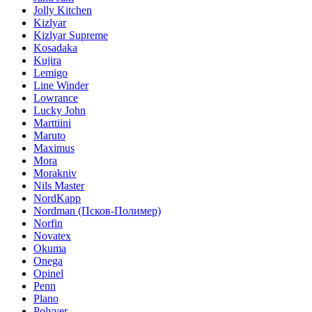
Jolly Kitchen
Kizlyar
Kizlyar Supreme
Kosadaka
Kujira
Lemigo
Line Winder
Lowrance
Lucky John
Marttiini
Maruto
Maximus
Mora
Morakniv
Nils Master
NordKapp
Nordman (Псков-Полимер)
Norfin
Novatex
Okuma
Onega
Opinel
Penn
Plano
Polyver