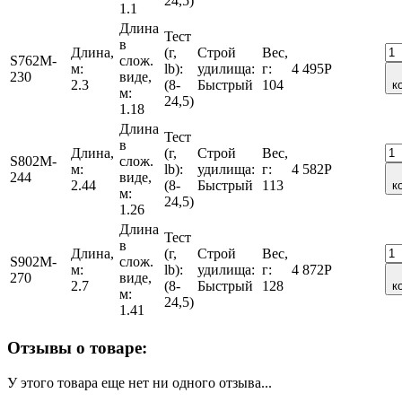
24,5)
1.1
Длина
Тест
в
Длина,
(г,
Строй
Вес,
S762M-
слож.
м:
lb):
удилища:
г:
4 495
Р
230
виде,
2.3
(8-
Быстрый
104
к
м:
24,5)
1.18
Длина
Тест
в
Длина,
(г,
Строй
Вес,
S802M-
слож.
м:
lb):
удилища:
г:
4 582
Р
244
виде,
2.44
(8-
Быстрый
113
к
м:
24,5)
1.26
Длина
Тест
в
Длина,
(г,
Строй
Вес,
S902M-
слож.
м:
lb):
удилища:
г:
4 872
Р
270
виде,
2.7
(8-
Быстрый
128
к
м:
24,5)
1.41
Отзывы о товаре:
У этого товара еще нет ни одного отзыва...