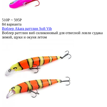
510
Р
~
595
Р
84 варианта
Воблер Akara раттлин Soft Vib
Воблер раттлин виб силиконовый для отвесной ловли судака
зимой, щуки и окуня летом