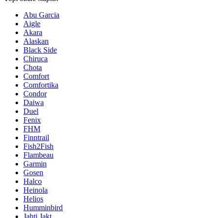
Abu Garcia
Aigle
Akara
Alaskan
Black Side
Chiruca
Chota
Comfort
Comfortika
Condor
Daiwa
Duel
Fenix
FHM
Finntrail
Fish2Fish
Flambeau
Garmin
Gosen
Halco
Heinola
Helios
Humminbird
Jahti Jakt