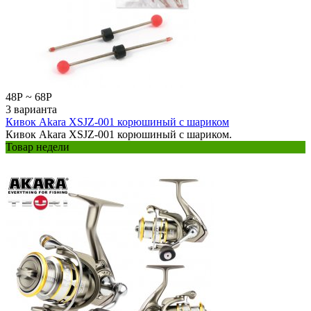
48
Р
~
68
Р
3 варианта
Кивок Akara XSJZ-001 корюшиный с шариком
Кивок Akara XSJZ-001 корюшиный с шариком.
Товар недели