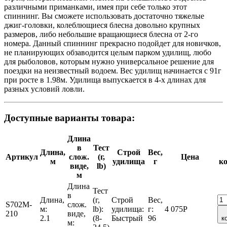
различными приманками, имея при себе только этот
спиннинг. Вы сможете использовать достаточно тяжелые
джиг-головки, колеблющиеся блесна довольно крупных
размеров, либо небольшие вращающиеся блесна от 2-го
номера. Данный спиннинг прекрасно подойдет для новичков,
не планирующих обзаводится целым парком удилищ, любо
для рыболовов, которым нужно универсальное решение для
поездки на неизвестный водоем. Вес удилищ начинается с 91г
при росте в 1.98м. Удилища выпускается в 4-х длинах для
разных условий ловли.
Доступные варианты товара:
Длина
в
Тест
Длина,
Строй
Вес,
Артикул
слож.
(г,
Цена
м
удилища
г
к
виде,
lb)
м
Длина
Тест
в
Длина,
(г,
Строй
Вес,
S702M-
слож.
м:
lb):
удилища:
г:
4 075
Р
210
виде,
2.1
(8-
Быстрый
96
к
м: