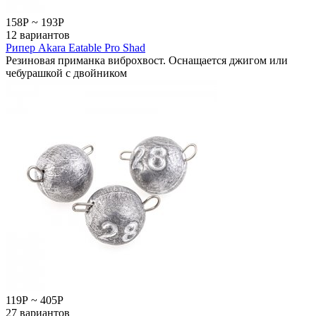
158
Р
~
193
Р
12 вариантов
Рипер Akara Eatable Pro Shad
Резиновая приманка виброхвост. Оснащается джигом или
чебурашкой с двойником
119
Р
~
405
Р
27 вариантов