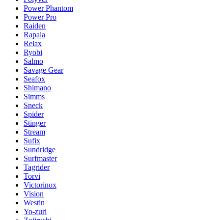
Power Phantom
Power Pro
Raiden
Rapala
Relax
Ryobi
Salmo
Savage Gear
Seafox
Shimano
Simms
Sneck
Spider
Stinger
Stream
Sufix
Sundridge
Surfmaster
Tagrider
Torvi
Victorinox
Vision
Westin
Yo-zuri