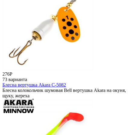
276
Р
73 варианта
Блесна вертушка Akara C-5082
Блесна колокольчик шумовая Bell вертушка Akara на окуня,
щуку, жереха