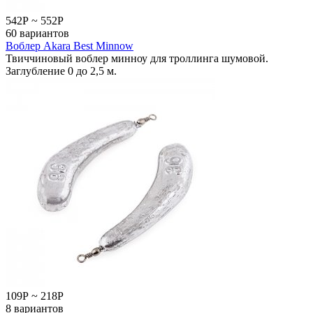
542
Р
~
552
Р
60 вариантов
Воблер Akara Best Minnow
Твиччиновый воблер минноу для троллинга шумовой.
Заглубление 0 до 2,5 м.
109
Р
~
218
Р
8 вариантов