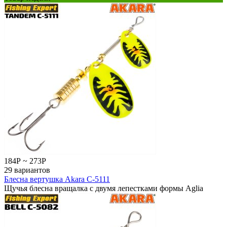
184
Р
~
273
Р
29 вариантов
Блесна вертушка Akara C-5111
Щучья блесна вращалка с двумя лепестками формы Aglia