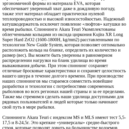
эргономичной формы из материала EVA, которая
обеспечивает уверенный хват даже в дождливую погоду,
также этот материал обладает практически нулевой
теплопроводностью и высокой износостойкостью. Надежный
катушкодержатель исключит появление «люфтов» катушки во
время рыбалки. Спиннинги Akara Teuri Укомплектованы
облегченными кольцами из оксида циркония Kujira XR Long
Super Hard ZrO2 (1600-1800H, kg/mm2) расставленными по
технологии New Guide System, которая позволяет оптимально
расположить кольца на бланке, определить их количество и
размер (вес). Вы можете быть уверенны в равномерном
распределении нагрузки на бланк удилища во время
вываживания добычи. При этом спиннинг сохраняет
отличные бросковые характеристики и сохраняет целостность
вашего шнура в течение долгого времени. При производстве
наших спиннингов мы стараемся совместить новейшие
разработки и технологии с потребностями современных
рыболовов во всех регионах нашей страны и за ее пределами.
Также мы стремимся сделать наши удилища доступными для
рядовых пользователей и людей которые только начинают
свой путь в мире рыбалки.
Спиннинги Akara Teuri с индексом MS и MLS имеют тест 5,5-
17,5 и 8-24,5г. Это крепкие «универсалы» средне-быстрого
строя, которые позволят ловить на большинстве водоемов