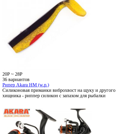
20
Р
~
28
Р
36 вариантов
Рипер Akara HM (w.p.)
Силиконовая приманки виброхвост на щуку и другого
хищника - риппер силикон с запахом для рыбалки