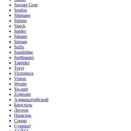
Savage Gear
Seafox
Shimano
Simms
Sneck
Spider
Stinger
Stream
Sufix
Sundridge
Surfmaster
Tagrider
Torvi
Victorinox
Vision
Westin
Yo-zuri
Zojirushi
Адмиралтейский
Биосталь
Легеон
Практик
Сонар
Сурикат