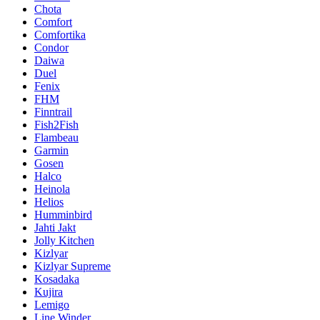
Chota
Comfort
Comfortika
Condor
Daiwa
Duel
Fenix
FHM
Finntrail
Fish2Fish
Flambeau
Garmin
Gosen
Halco
Heinola
Helios
Humminbird
Jahti Jakt
Jolly Kitchen
Kizlyar
Kizlyar Supreme
Kosadaka
Kujira
Lemigo
Line Winder