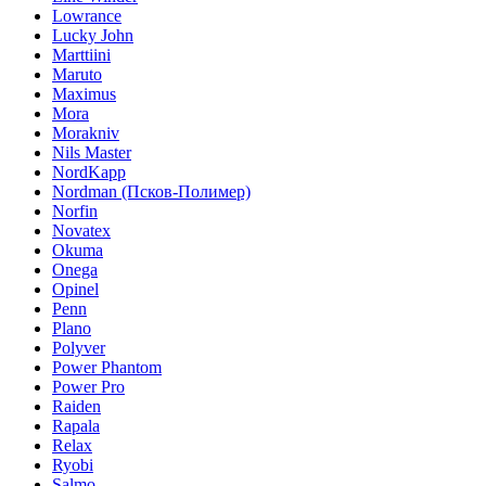
Lowrance
Lucky John
Marttiini
Maruto
Maximus
Mora
Morakniv
Nils Master
NordKapp
Nordman (Псков-Полимер)
Norfin
Novatex
Okuma
Onega
Opinel
Penn
Plano
Polyver
Power Phantom
Power Pro
Raiden
Rapala
Relax
Ryobi
Salmo