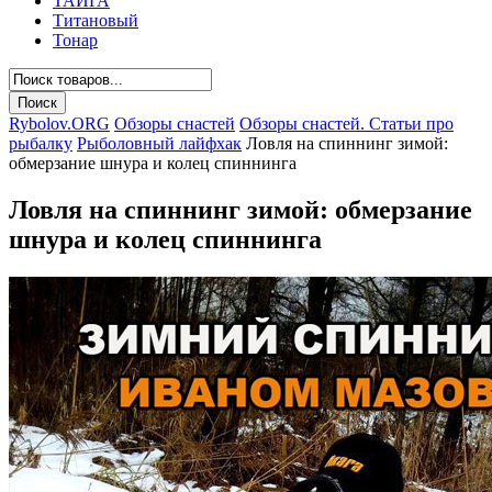
ТАЙГА
Титановый
Тонар
Rybolov.ORG
Обзоры снастей
Обзоры снастей. Статьи про
рыбалку
Рыболовный лайфхак
Ловля на спиннинг зимой:
обмерзание шнура и колец спиннинга
Ловля на спиннинг зимой: обмерзание
шнура и колец спиннинга