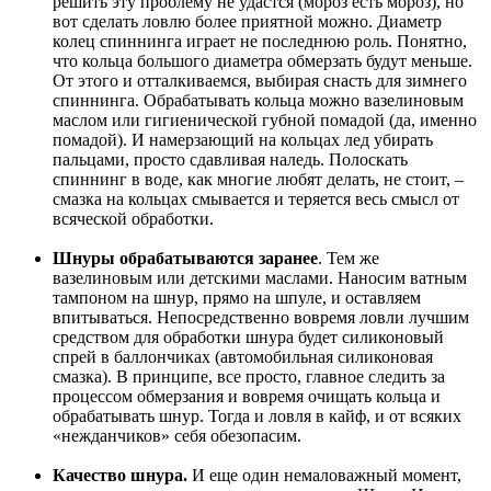
решить эту проблему не удастся (мороз есть мороз), но
вот сделать ловлю более приятной можно. Диаметр
колец спиннинга играет не последнюю роль. Понятно,
что кольца большого диаметра обмерзать будут меньше.
От этого и отталкиваемся, выбирая снасть для зимнего
спиннинга. Обрабатывать кольца можно вазелиновым
маслом или гигиенической губной помадой (да, именно
помадой). И намерзающий на кольцах лед убирать
пальцами, просто сдавливая наледь. Полоскать
спиннинг в воде, как многие любят делать, не стоит, –
смазка на кольцах смывается и теряется весь смысл от
всяческой обработки.
Шнуры обрабатываются заранее
. Тем же
вазелиновым или детскими маслами. Наносим ватным
тампоном на шнур, прямо на шпуле, и оставляем
впитываться. Непосредственно вовремя ловли лучшим
средством для обработки шнура будет силиконовый
спрей в баллончиках (автомобильная силиконовая
смазка). В принципе, все просто, главное следить за
процессом обмерзания и вовремя очищать кольца и
обрабатывать шнур. Тогда и ловля в кайф, и от всяких
«нежданчиков» себя обезопасим.
Качество шнура.
И еще один немаловажный момент,