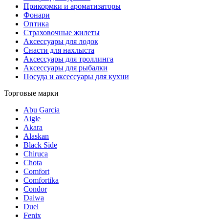
Прикормки и ароматизаторы
Фонари
Оптика
Страховочные жилеты
Аксессуары для лодок
Снасти для нахлыста
Аксессуары для троллинга
Аксессуары для рыбалки
Посуда и аксессуары для кухни
Торговые марки
Abu Garcia
Aigle
Akara
Alaskan
Black Side
Chiruca
Chota
Comfort
Comfortika
Condor
Daiwa
Duel
Fenix