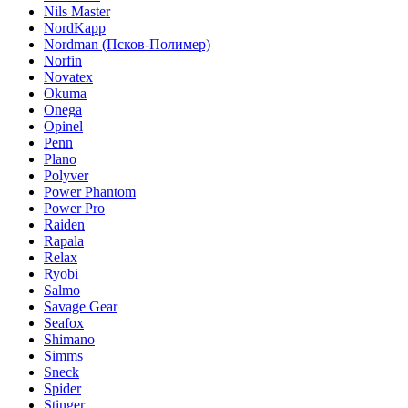
Nils Master
NordKapp
Nordman (Псков-Полимер)
Norfin
Novatex
Okuma
Onega
Opinel
Penn
Plano
Polyver
Power Phantom
Power Pro
Raiden
Rapala
Relax
Ryobi
Salmo
Savage Gear
Seafox
Shimano
Simms
Sneck
Spider
Stinger