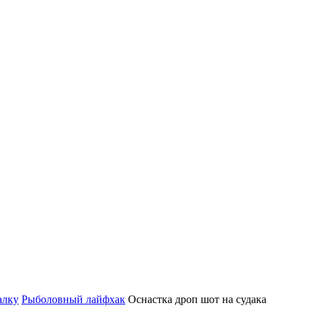
алку
Рыболовный лайфхак
Оснастка дроп шот на судака