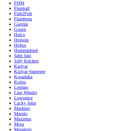
FHM
Finntrail
Fish2Fish
Flambeau
Garmin
Gosen
Halco
Heinola
Helios
Humminbird
Jahti Jakt
Jolly Kitchen
Kizlyar
Kizlyar Supreme
Kosadaka
Kujira
Lemigo
Line Winder
Lowrance
Lucky John
Marttiini
Maruto
Maximus
Mora
Morakniv