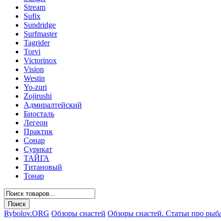
Stream
Sufix
Sundridge
Surfmaster
Tagrider
Torvi
Victorinox
Vision
Westin
Yo-zuri
Zojirushi
Адмиралтейский
Биосталь
Легеон
Практик
Сонар
Сурикат
ТАЙГА
Титановый
Тонар
Rybolov.ORG
Обзоры снастей
Обзоры снастей. Статьи про рыб