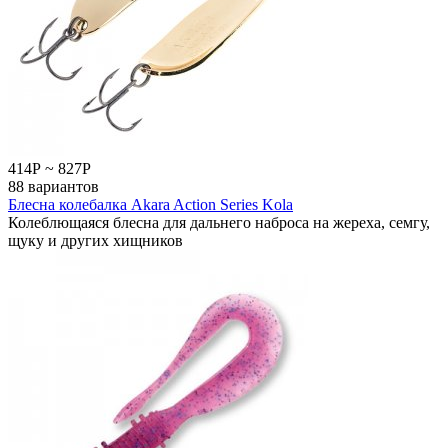
414
Р
~
827
Р
88 вариантов
Блесна колебалка Akara Action Series Kola
Колеблющаяся блесна для дальнего наброса на жереха, семгу,
щуку и других хищников