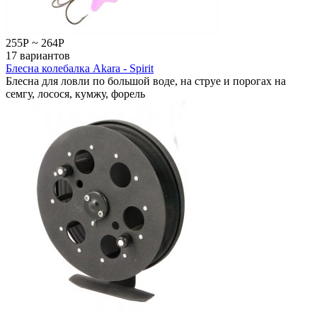
255
Р
~
264
Р
17 вариантов
Блесна колебалка Akara - Spirit
Блесна для ловли по большой воде, на струе и порогах на
семгу, лосося, кумжу, форель