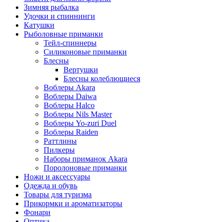
Зимняя рыбалка
Удочки и спиннинги
Катушки
Рыболовные приманки
Тейл-спиннеры
Силиконовые приманки
Блесны
Вертушки
Блесны колеблющиеся
Воблеры Akara
Воблеры Daiwa
Воблеры Halco
Воблеры Nils Master
Воблеры Yo-zuri Duel
Воблеры Raiden
Раттлины
Пилкеры
Наборы приманок Akara
Поролоновые приманки
Ножи и аксессуары
Одежда и обувь
Товары для туризма
Прикормки и ароматизаторы
Фонари
Оптика