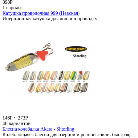
898
Р
1 вариант
Катушка проводочная 999 (Невская)
Инерционная катушка для ловли в проводку
146
Р
~
273
Р
46 вариантов
Блесна колебалка Akara - Shtorling
Колеблющаяся блесна для озерной и речной ловли: быстрая,