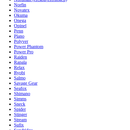
Norfin
Novatex
Okuma
Onega
Opinel
Penn
Plano
Polyver
Power Phantom
Power Pro
Raiden
Rapala
Relax
Ryobi
Salmo
Savage Gear
Seafox
Shimano
Simms
Sneck
Spider
Stinger
Stream
Sufix