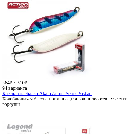
364
Р
~
510
Р
94 варианта
Блесна колебалка Akara Action Series Viskan
Колеблющаяся блесна приманка для ловли лососевых: семги,
горбуши