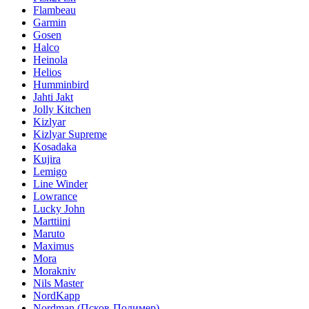
Flambeau
Garmin
Gosen
Halco
Heinola
Helios
Humminbird
Jahti Jakt
Jolly Kitchen
Kizlyar
Kizlyar Supreme
Kosadaka
Kujira
Lemigo
Line Winder
Lowrance
Lucky John
Marttiini
Maruto
Maximus
Mora
Morakniv
Nils Master
NordKapp
Nordman (Псков-Полимер)