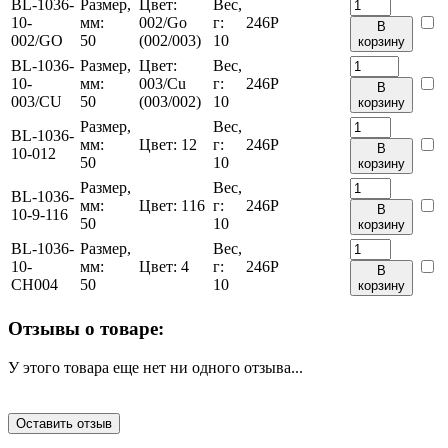
BL-1036-
Размер,
Цвет:
Вес,
10-
мм:
002/Go
г:
246
Р
В
002/GO
50
(002/003)
10
корзину
BL-1036-
Размер,
Цвет:
Вес,
10-
мм:
003/Cu
г:
246
Р
В
003/CU
50
(003/002)
10
корзину
Размер,
Вес,
BL-1036-
мм:
Цвет:
12
г:
246
Р
В
10-012
50
10
корзину
Размер,
Вес,
BL-1036-
мм:
Цвет:
116
г:
246
Р
В
10-9-116
50
10
корзину
BL-1036-
Размер,
Вес,
10-
мм:
Цвет:
4
г:
246
Р
В
CH004
50
10
корзину
Отзывы о товаре:
У этого товара еще нет ни одного отзыва...
Оставить отзыв