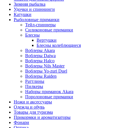
Зимняя рыбалка
Удочки и спиннинги
Катушки
Рыболовные приманки
Тейл-спиннеры
Силиконовые приманки
Блесны
Вертушки
Блесны колеблющиеся
Воблеры Akara
Воблеры Daiwa
Воблеры Halco
Воблеры Nils Master
Воблеры Yo-zuri Duel
Воблеры Raiden
Раттлины
Пилкеры
Наборы приманок Akara
Поролоновые приманки
Ножи и аксессуары
Одежда и обувь
Товары для туризма
Прикормки и ароматизаторы
Фонари
Оптика