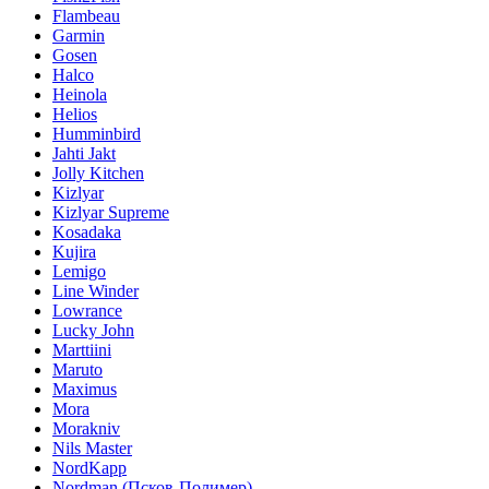
Flambeau
Garmin
Gosen
Halco
Heinola
Helios
Humminbird
Jahti Jakt
Jolly Kitchen
Kizlyar
Kizlyar Supreme
Kosadaka
Kujira
Lemigo
Line Winder
Lowrance
Lucky John
Marttiini
Maruto
Maximus
Mora
Morakniv
Nils Master
NordKapp
Nordman (Псков-Полимер)