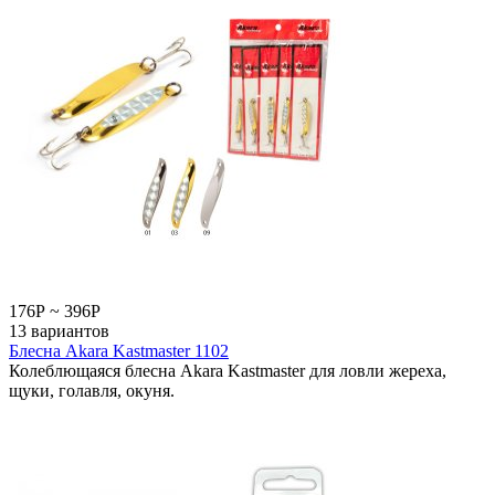
176
Р
~
396
Р
13 вариантов
Блесна Akara Kastmaster 1102
Колеблющаяся блесна Akara Kastmaster для ловли жереха,
щуки, голавля, окуня.