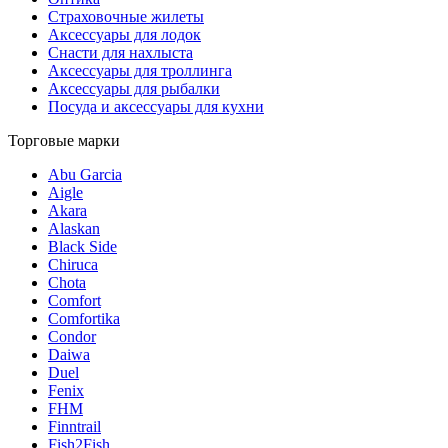
Страховочные жилеты
Аксессуары для лодок
Снасти для нахлыста
Аксессуары для троллинга
Аксессуары для рыбалки
Посуда и аксессуары для кухни
Торговые марки
Abu Garcia
Aigle
Akara
Alaskan
Black Side
Chiruca
Chota
Comfort
Comfortika
Condor
Daiwa
Duel
Fenix
FHM
Finntrail
Fish2Fish