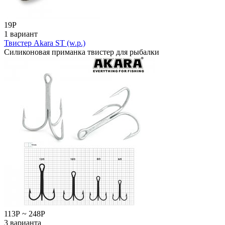
19
Р
1 вариант
Твистер Akara ST (w.p.)
Силиконовая приманка твистер для рыбалки
113
Р
~
248
Р
3 варианта