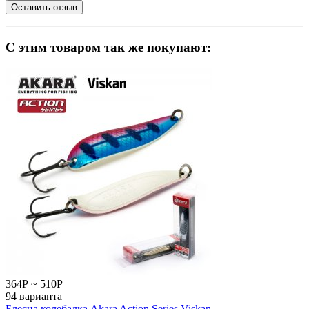
C этим товаром так же покупают:
364
Р
~
510
Р
94 варианта
Блесна колебалка Akara Action Series Viskan