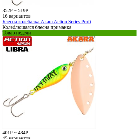
352
Р
~
519
Р
16 вариантов
Блесна колебалка Akara Action Series Profi
Колеблющаяся блесна приманка
Товар недели
401
Р
~
484
Р
45 вариантов