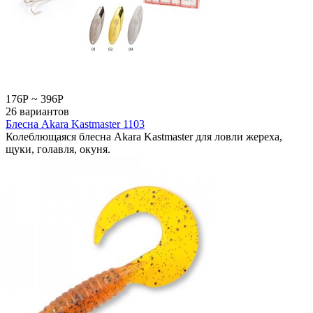
176
Р
~
396
Р
26 вариантов
Блесна Akara Kastmaster 1103
Колеблющаяся блесна Akara Kastmaster для ловли жереха,
щуки, голавля, окуня.