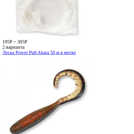
195
Р
~
305
Р
2 варианта
Леска Power Pull Akara 50 м в мотке