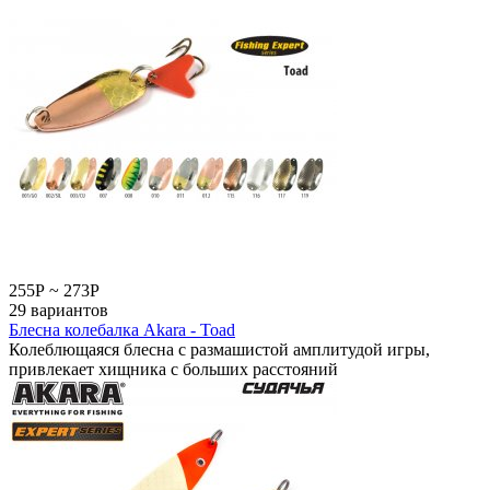
255
Р
~
273
Р
29 вариантов
Блесна колебалка Akara - Toad
Колеблющаяся блесна с размашистой амплитудой игры,
привлекает хищника с больших расстояний