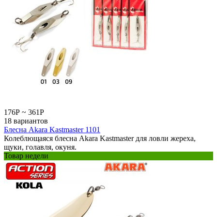
176
Р
~
361
Р
18 вариантов
Блесна Akara Kastmaster 1101
Колеблющаяся блесна Akara Kastmaster для ловли жереха,
щуки, голавля, окуня.
Товар недели