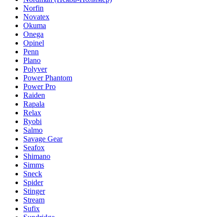
Norfin
Novatex
Okuma
Onega
Opinel
Penn
Plano
Polyver
Power Phantom
Power Pro
Raiden
Rapala
Relax
Ryobi
Salmo
Savage Gear
Seafox
Shimano
Simms
Sneck
Spider
Stinger
Stream
Sufix