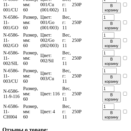
11-
мм:
001/Cu
г:
250
Р
В
001/CU
60
(001/002)
11
корзину
N-6586-
Размер,
Цвет:
Вес,
11-
мм:
001/Go
г:
250
Р
В
001/GO
60
(001/003)
11
корзину
N-6586-
Размер,
Цвет:
Вес,
11-
мм:
002/Go
г:
250
Р
В
002/GO
60
(002/003)
11
корзину
N-6586-
Размер,
Вес,
Цвет:
11-
мм:
г:
250
Р
В
002/Sil
002/SIL
60
11
корзину
N-6586-
Размер,
Вес,
Цвет:
11-
мм:
г:
250
Р
В
003/Cu
003/CU
60
11
корзину
Размер,
Вес,
N-6586-
мм:
Цвет:
116
г:
250
Р
В
11-9-116
60
11
корзину
N-6586-
Размер,
Вес,
11-
мм:
Цвет:
4
г:
250
Р
В
CH004
60
11
корзину
Отзывы о товаре: