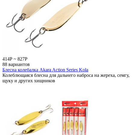
414
Р
~
827
Р
88 вариантов
Блесна колебалка Akara Action Series Kola
Колеблющаяся блесна для дальнего наброса на жереха, семгу,
щуку и других хищников