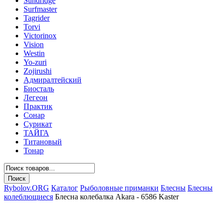
Sundridge
Surfmaster
Tagrider
Torvi
Victorinox
Vision
Westin
Yo-zuri
Zojirushi
Адмиралтейский
Биосталь
Легеон
Практик
Сонар
Сурикат
ТАЙГА
Титановый
Тонар
Rybolov.ORG
Каталог
Рыболовные приманки
Блесны
Блесны
колеблющиеся
Блесна колебалка Akara - 6586 Kaster