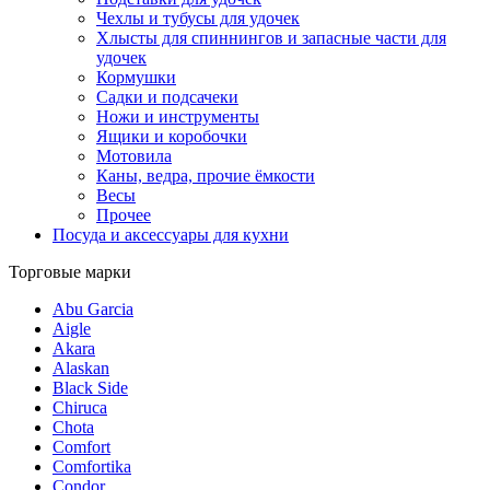
Чехлы и тубусы для удочек
Хлысты для спиннингов и запасные части для
удочек
Кормушки
Садки и подсачеки
Ножи и инструменты
Ящики и коробочки
Мотовила
Каны, ведра, прочие ёмкости
Весы
Прочее
Посуда и аксессуары для кухни
Торговые марки
Abu Garcia
Aigle
Akara
Alaskan
Black Side
Chiruca
Chota
Comfort
Comfortika
Condor