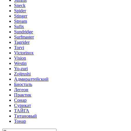
Simms
Sneck
Spider
Stinger
Stream
Sufix
Sundridge
Surfmaster
Tagrider
Torvi
Victorinox
Vision
Westin
Yo-zuri
Zojirushi
Адмиралтейский
Биосталь
Легеон
Практик
Сонар
Сурикат
ТАЙГА
Титановый
Тонар