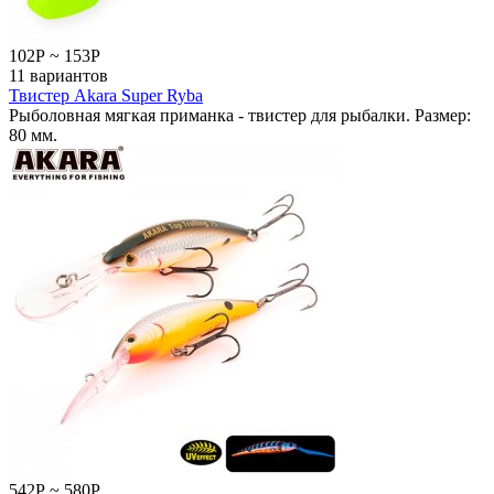
102
Р
~
153
Р
11 вариантов
Твистер Akara Super Ryba
Рыболовная мягкая приманка - твистер для рыбалки. Размер:
80 мм.
542
Р
~
580
Р