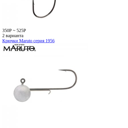
350
Р
~
525
Р
2 варианта
Крючки Maruto серия 1956