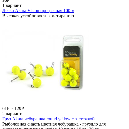
96
Р
1 вариант
Леска Akara Vision прозрачная 100 м
Высокая устойчивость к истиранию.
61
Р
~
129
Р
2 варианта
Груз Akara чебурашка round yellow с застежкой
Рыболовная снасть цветная чебурашка - грузило для