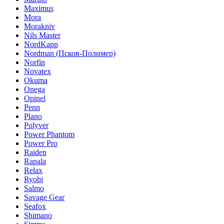
Maximus
Mora
Morakniv
Nils Master
NordKapp
Nordman (Псков-Полимер)
Norfin
Novatex
Okuma
Onega
Opinel
Penn
Plano
Polyver
Power Phantom
Power Pro
Raiden
Rapala
Relax
Ryobi
Salmo
Savage Gear
Seafox
Shimano