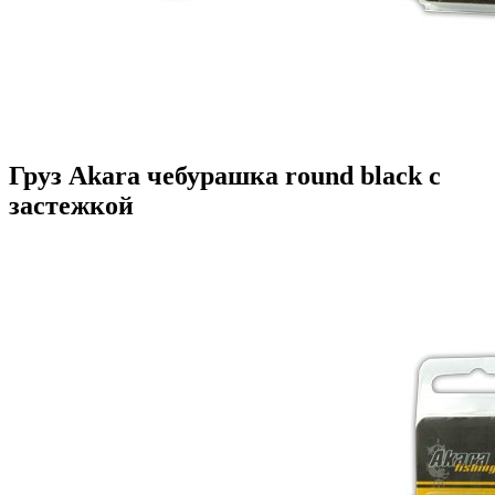
Груз Akara чебурашка round black с
застежкой