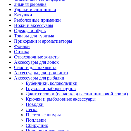
Зимняя рыбалка
Удочки и спиннинги
Катушки
Рыболовные приманки
Ножи и аксессуары
Одежда и обувь
Товары для туризма
Прикормки и ароматизаторы
Фонари
Оптика
Страховочные жилеты
Аксессуары для лодок
Снасти для нахлыста
Аксессуары для троллинга
Аксессуары для рыбалки
Бубенчики, колокольчики
Грузила и наборы грузов
Джиг головки (оснастка для спиннинговой ловли)
Крючки и рыболовные аксессуары
Поводки
Леска
Плетеные шнуры
Поплавки
Сбирулино
Подставки для удочек