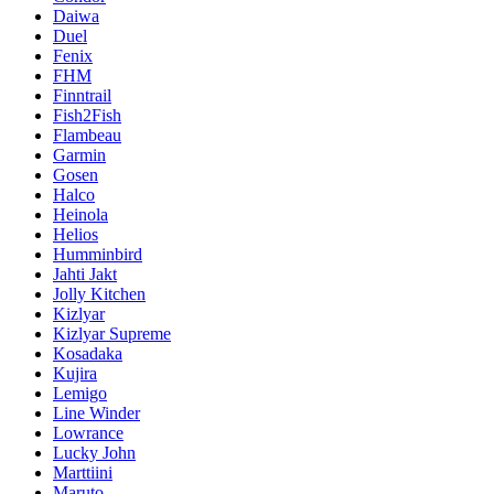
Daiwa
Duel
Fenix
FHM
Finntrail
Fish2Fish
Flambeau
Garmin
Gosen
Halco
Heinola
Helios
Humminbird
Jahti Jakt
Jolly Kitchen
Kizlyar
Kizlyar Supreme
Kosadaka
Kujira
Lemigo
Line Winder
Lowrance
Lucky John
Marttiini
Maruto