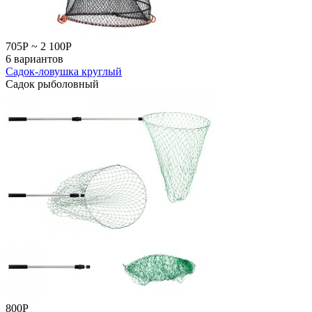
705
Р
~
2 100
Р
6 вариантов
Садок-ловушка круглый
Садок рыболовный
800
Р