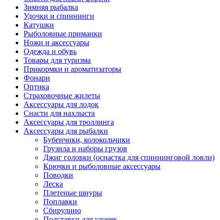
Зимняя рыбалка
Удочки и спиннинги
Катушки
Рыболовные приманки
Ножи и аксессуары
Одежда и обувь
Товары для туризма
Прикормки и ароматизаторы
Фонари
Оптика
Страховочные жилеты
Аксессуары для лодок
Снасти для нахлыста
Аксессуары для троллинга
Аксессуары для рыбалки
Бубенчики, колокольчики
Грузила и наборы грузов
Джиг головки (оснастка для спиннинговой ловли)
Крючки и рыболовные аксессуары
Поводки
Леска
Плетеные шнуры
Поплавки
Сбирулино
Подставки для удочек