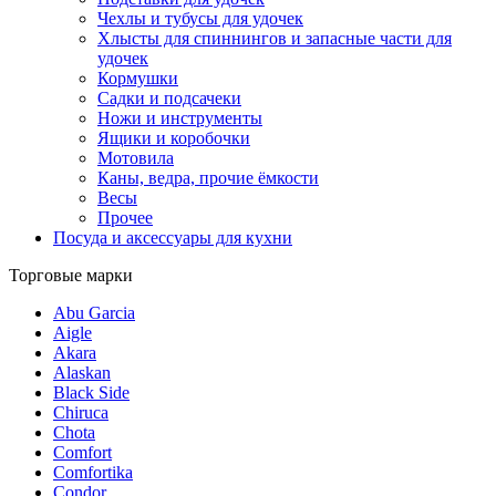
Чехлы и тубусы для удочек
Хлысты для спиннингов и запасные части для
удочек
Кормушки
Садки и подсачеки
Ножи и инструменты
Ящики и коробочки
Мотовила
Каны, ведра, прочие ёмкости
Весы
Прочее
Посуда и аксессуары для кухни
Торговые марки
Abu Garcia
Aigle
Akara
Alaskan
Black Side
Chiruca
Chota
Comfort
Comfortika
Condor