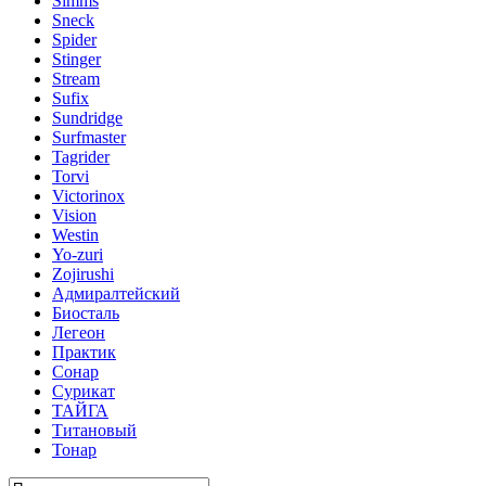
Simms
Sneck
Spider
Stinger
Stream
Sufix
Sundridge
Surfmaster
Tagrider
Torvi
Victorinox
Vision
Westin
Yo-zuri
Zojirushi
Адмиралтейский
Биосталь
Легеон
Практик
Сонар
Сурикат
ТАЙГА
Титановый
Тонар