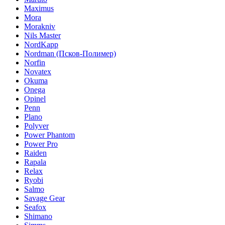
Maximus
Mora
Morakniv
Nils Master
NordKapp
Nordman (Псков-Полимер)
Norfin
Novatex
Okuma
Onega
Opinel
Penn
Plano
Polyver
Power Phantom
Power Pro
Raiden
Rapala
Relax
Ryobi
Salmo
Savage Gear
Seafox
Shimano