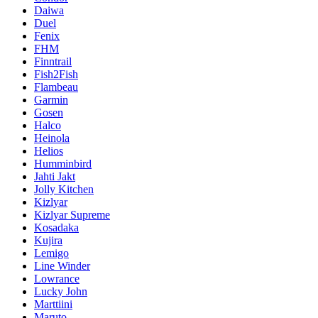
Daiwa
Duel
Fenix
FHM
Finntrail
Fish2Fish
Flambeau
Garmin
Gosen
Halco
Heinola
Helios
Humminbird
Jahti Jakt
Jolly Kitchen
Kizlyar
Kizlyar Supreme
Kosadaka
Kujira
Lemigo
Line Winder
Lowrance
Lucky John
Marttiini
Maruto