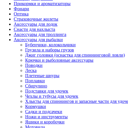
Прикормки и ароматизаторы
Фонари
Оптика
Страховочные жилеты
Аксессуары для лодок
Снасти для нахлыста
Аксессуары для троллинга
Аксессуары для рыбалки
Бубенчики, колокольчики
Грузила и наборы грузов
Джиг головки (оснастка для спиннинговой ловли)
Крючки и рыболовные аксессуары
Поводки
Леска
Плетеные шнуры
Поплавки
Сбирулино
Подставки для удочек
Чехлы и тубусы для удочек
Хлысты для спиннингов и запасные части для удоч
Кормушки
Садки и подсачеки
Ножи и инструменты
Ящики и коробочки
Мотовила