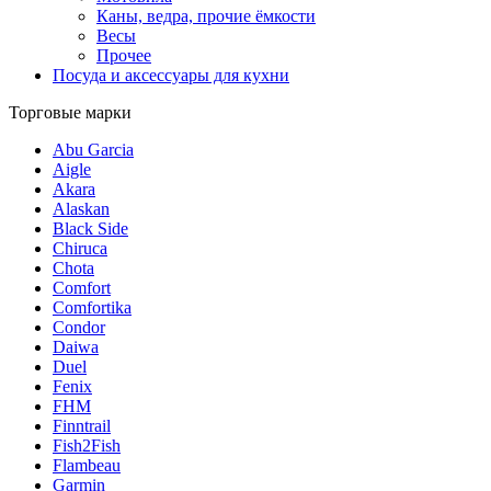
Каны, ведра, прочие ёмкости
Весы
Прочее
Посуда и аксессуары для кухни
Торговые марки
Abu Garcia
Aigle
Akara
Alaskan
Black Side
Chiruca
Chota
Comfort
Comfortika
Condor
Daiwa
Duel
Fenix
FHM
Finntrail
Fish2Fish
Flambeau
Garmin