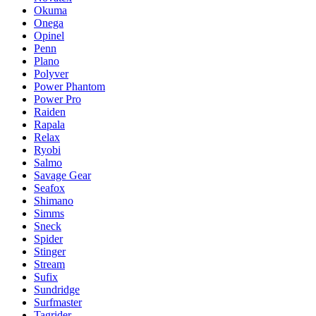
Okuma
Onega
Opinel
Penn
Plano
Polyver
Power Phantom
Power Pro
Raiden
Rapala
Relax
Ryobi
Salmo
Savage Gear
Seafox
Shimano
Simms
Sneck
Spider
Stinger
Stream
Sufix
Sundridge
Surfmaster
Tagrider