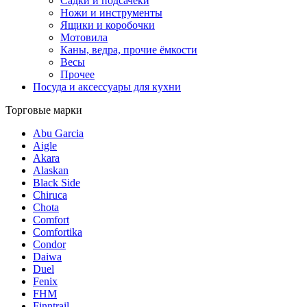
Садки и подсачеки
Ножи и инструменты
Ящики и коробочки
Мотовила
Каны, ведра, прочие ёмкости
Весы
Прочее
Посуда и аксессуары для кухни
Торговые марки
Abu Garcia
Aigle
Akara
Alaskan
Black Side
Chiruca
Chota
Comfort
Comfortika
Condor
Daiwa
Duel
Fenix
FHM
Finntrail