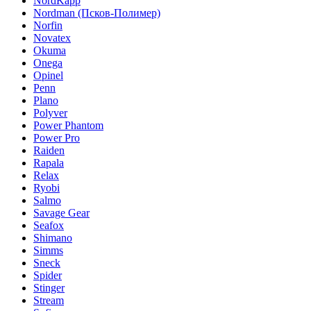
NordKapp
Nordman (Псков-Полимер)
Norfin
Novatex
Okuma
Onega
Opinel
Penn
Plano
Polyver
Power Phantom
Power Pro
Raiden
Rapala
Relax
Ryobi
Salmo
Savage Gear
Seafox
Shimano
Simms
Sneck
Spider
Stinger
Stream