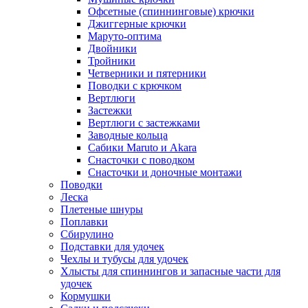
Офсетные (спиннинговые) крючки
Джиггерные крючки
Маруто-оптима
Двойники
Тройники
Четверники и пятерники
Поводки с крючком
Вертлюги
Застежки
Вертлюги с застежками
Заводные кольца
Сабики Maruto и Akara
Снасточки с поводком
Снасточки и доночные монтажи
Поводки
Леска
Плетеные шнуры
Поплавки
Сбирулино
Подставки для удочек
Чехлы и тубусы для удочек
Хлысты для спиннингов и запасные части для
удочек
Кормушки