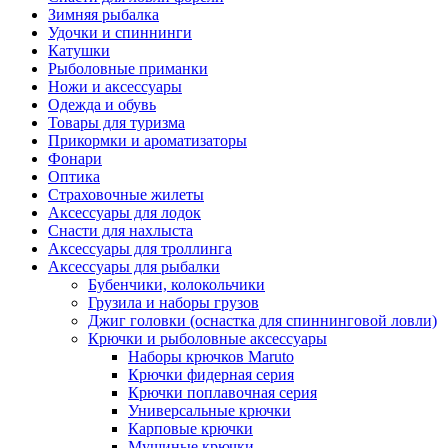
Зимняя рыбалка
Удочки и спиннинги
Катушки
Рыболовные приманки
Ножи и аксессуары
Одежда и обувь
Товары для туризма
Прикормки и ароматизаторы
Фонари
Оптика
Страховочные жилеты
Аксессуары для лодок
Снасти для нахлыста
Аксессуары для троллинга
Аксессуары для рыбалки
Бубенчики, колокольчики
Грузила и наборы грузов
Джиг головки (оснастка для спиннинговой ловли)
Крючки и рыболовные аксессуары
Наборы крючков Maruto
Крючки фидерная серия
Крючки поплавочная серия
Универсальные крючки
Карповые крючки
Мушиные крючки