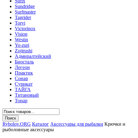
Sufix
Sundridge
Surfmaster
Tagrider
Torvi
Victorinox
Vision
Westin
Yo-zuri
Zojirushi
Адмиралтейский
Биосталь
Легеон
Практик
Сонар
Сурикат
ТАЙГА
Титановый
Тонар
Rybolov.ORG
Каталог
Аксессуары для рыбалки
Крючки и
рыболовные аксессуары