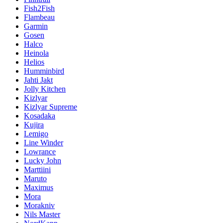
Fish2Fish
Flambeau
Garmin
Gosen
Halco
Heinola
Helios
Humminbird
Jahti Jakt
Jolly Kitchen
Kizlyar
Kizlyar Supreme
Kosadaka
Kujira
Lemigo
Line Winder
Lowrance
Lucky John
Marttiini
Maruto
Maximus
Mora
Morakniv
Nils Master