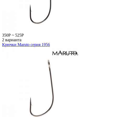
350
Р
~
525
Р
2 варианта
Крючки Maruto серия 1956