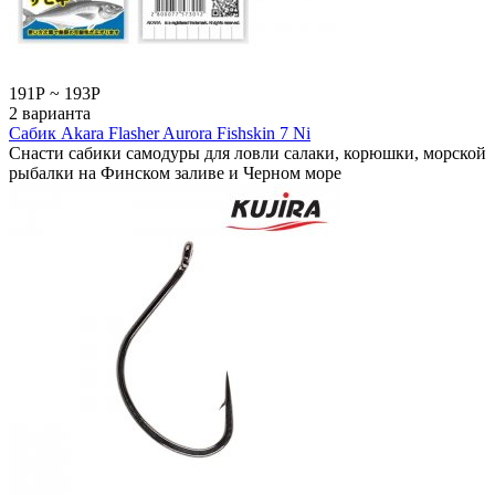
191
Р
~
193
Р
2 варианта
Сабик Akara Flasher Aurora Fishskin 7 Ni
Снасти сабики самодуры для ловли салаки, корюшки, морской
рыбалки на Финском заливе и Черном море