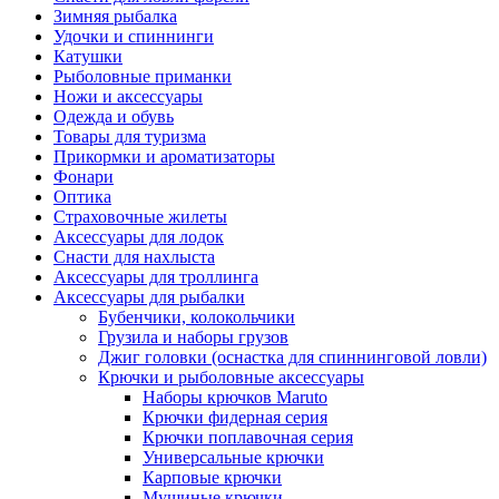
Зимняя рыбалка
Удочки и спиннинги
Катушки
Рыболовные приманки
Ножи и аксессуары
Одежда и обувь
Товары для туризма
Прикормки и ароматизаторы
Фонари
Оптика
Страховочные жилеты
Аксессуары для лодок
Снасти для нахлыста
Аксессуары для троллинга
Аксессуары для рыбалки
Бубенчики, колокольчики
Грузила и наборы грузов
Джиг головки (оснастка для спиннинговой ловли)
Крючки и рыболовные аксессуары
Наборы крючков Maruto
Крючки фидерная серия
Крючки поплавочная серия
Универсальные крючки
Карповые крючки
Мушиные крючки