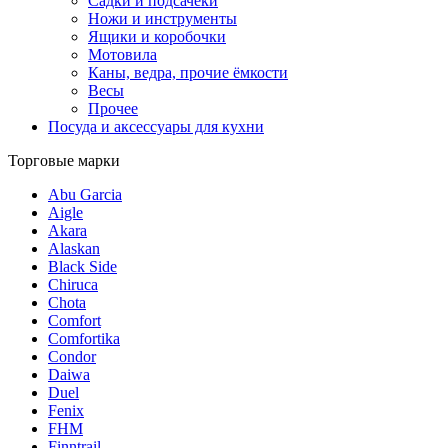
Садки и подсачеки
Ножи и инструменты
Ящики и коробочки
Мотовила
Каны, ведра, прочие ёмкости
Весы
Прочее
Посуда и аксессуары для кухни
Торговые марки
Abu Garcia
Aigle
Akara
Alaskan
Black Side
Chiruca
Chota
Comfort
Comfortika
Condor
Daiwa
Duel
Fenix
FHM
Finntrail