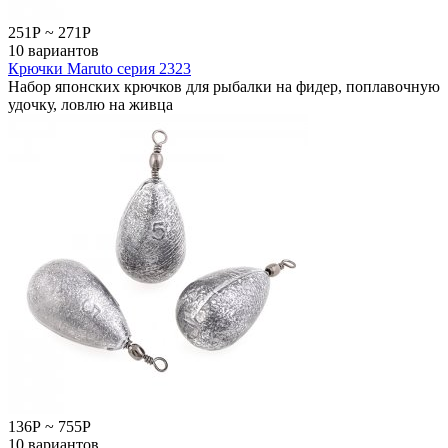
251
Р
~
271
Р
10 вариантов
Крючки Maruto серия 2323
Набор японских крючков для рыбалки на фидер, поплавочную
удочку, ловлю на живца
136
Р
~
755
Р
10 вариантов