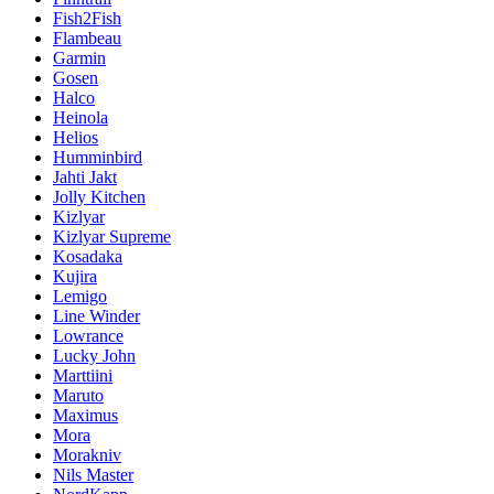
Fish2Fish
Flambeau
Garmin
Gosen
Halco
Heinola
Helios
Humminbird
Jahti Jakt
Jolly Kitchen
Kizlyar
Kizlyar Supreme
Kosadaka
Kujira
Lemigo
Line Winder
Lowrance
Lucky John
Marttiini
Maruto
Maximus
Mora
Morakniv
Nils Master