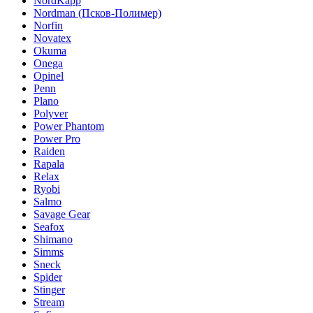
NordKapp
Nordman (Псков-Полимер)
Norfin
Novatex
Okuma
Onega
Opinel
Penn
Plano
Polyver
Power Phantom
Power Pro
Raiden
Rapala
Relax
Ryobi
Salmo
Savage Gear
Seafox
Shimano
Simms
Sneck
Spider
Stinger
Stream