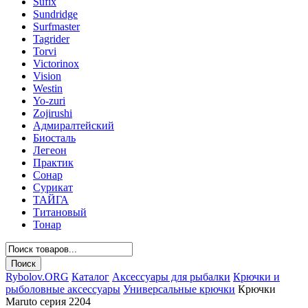
Sufix
Sundridge
Surfmaster
Tagrider
Torvi
Victorinox
Vision
Westin
Yo-zuri
Zojirushi
Адмиралтейский
Биосталь
Легеон
Практик
Сонар
Сурикат
ТАЙГА
Титановый
Тонар
Rybolov.ORG
Каталог
Аксессуары для рыбалки
Крючки и
рыболовные аксессуары
Универсальные крючки
Крючки
Maruto серия 2204