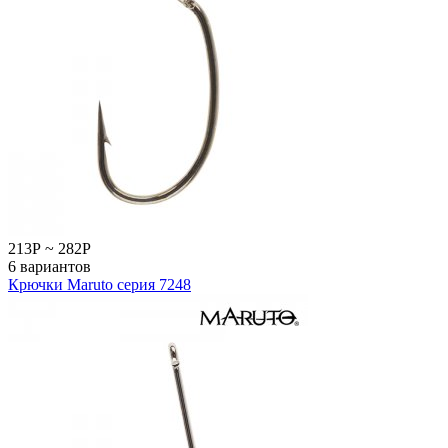
213
Р
~
282
Р
6 вариантов
Крючки Maruto серия 7248