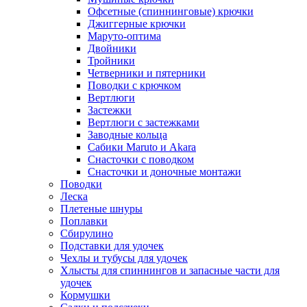
Офсетные (спиннинговые) крючки
Джиггерные крючки
Маруто-оптима
Двойники
Тройники
Четверники и пятерники
Поводки с крючком
Вертлюги
Застежки
Вертлюги с застежками
Заводные кольца
Сабики Maruto и Akara
Снасточки с поводком
Снасточки и доночные монтажи
Поводки
Леска
Плетеные шнуры
Поплавки
Сбирулино
Подставки для удочек
Чехлы и тубусы для удочек
Хлысты для спиннингов и запасные части для
удочек
Кормушки