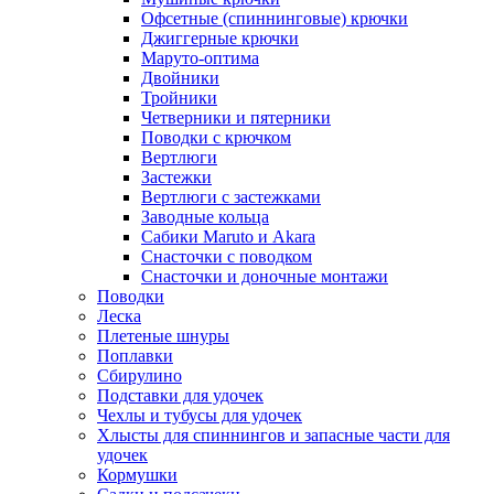
Офсетные (спиннинговые) крючки
Джиггерные крючки
Маруто-оптима
Двойники
Тройники
Четверники и пятерники
Поводки с крючком
Вертлюги
Застежки
Вертлюги с застежками
Заводные кольца
Сабики Maruto и Akara
Снасточки с поводком
Снасточки и доночные монтажи
Поводки
Леска
Плетеные шнуры
Поплавки
Сбирулино
Подставки для удочек
Чехлы и тубусы для удочек
Хлысты для спиннингов и запасные части для
удочек
Кормушки