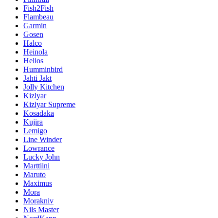
Fish2Fish
Flambeau
Garmin
Gosen
Halco
Heinola
Helios
Humminbird
Jahti Jakt
Jolly Kitchen
Kizlyar
Kizlyar Supreme
Kosadaka
Kujira
Lemigo
Line Winder
Lowrance
Lucky John
Marttiini
Maruto
Maximus
Mora
Morakniv
Nils Master