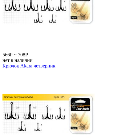
566
Р
~
708
Р
нет в наличии
Крючок Akara четверник