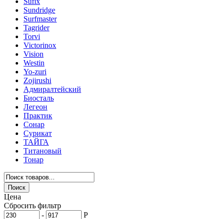
Sufix
Sundridge
Surfmaster
Tagrider
Torvi
Victorinox
Vision
Westin
Yo-zuri
Zojirushi
Адмиралтейский
Биосталь
Легеон
Практик
Сонар
Сурикат
ТАЙГА
Титановый
Тонар
Цена
Сбросить фильтр
-
Р