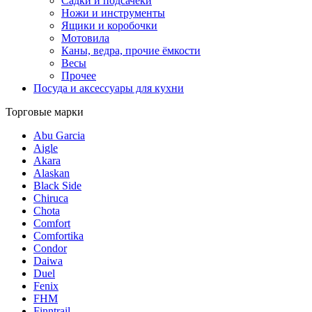
Садки и подсачеки
Ножи и инструменты
Ящики и коробочки
Мотовила
Каны, ведра, прочие ёмкости
Весы
Прочее
Посуда и аксессуары для кухни
Торговые марки
Abu Garcia
Aigle
Akara
Alaskan
Black Side
Chiruca
Chota
Comfort
Comfortika
Condor
Daiwa
Duel
Fenix
FHM
Finntrail