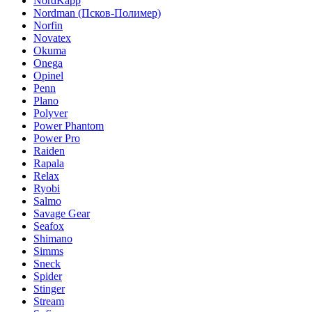
NordKapp
Nordman (Псков-Полимер)
Norfin
Novatex
Okuma
Onega
Opinel
Penn
Plano
Polyver
Power Phantom
Power Pro
Raiden
Rapala
Relax
Ryobi
Salmo
Savage Gear
Seafox
Shimano
Simms
Sneck
Spider
Stinger
Stream