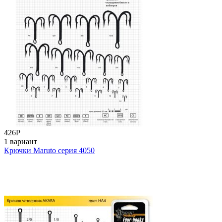
426
Р
1 вариант
Крючки Maruto серия 4050