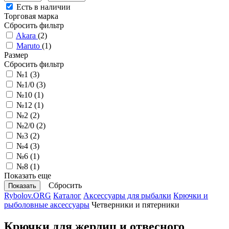
Есть в наличии
Торговая марка
Сбросить фильтр
Akara
(2)
Maruto
(1)
Размер
Сбросить фильтр
№1
(3)
№1/0
(3)
№10
(1)
№12
(1)
№2
(2)
№2/0
(2)
№3
(2)
№4
(3)
№6
(1)
№8
(1)
Показать еще
Сбросить
Rybolov.ORG
Каталог
Аксессуары для рыбалки
Крючки и
рыболовные аксессуары
Четверники и пятерники
Крючки для жерлиц и отвесного