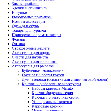
Зимняя рыбалка
Удочки и спиннинги
Катушки
Рыболовные приманки
Ножи и аксессуары
Одежда и обувь
Товары для туризма
Прикормки и ароматизаторы
Фонари
Оптика
Страховочные жилеты
Аксессуары для лодок
Снасти для нахлыста
Аксессуары для троллинга
Аксессуары для рыбалки
Бубенчики, колокольчики
Грузила и наборы грузов
Джиг головки (оснастка для спиннинговой ловли)
Крючки и рыболовные аксессуары
Наборы крючков Maruto
Крючки фидерная серия
Крючки поплавочная серия
Универсальные крючки
Карповые крючки
Мушиные крючки