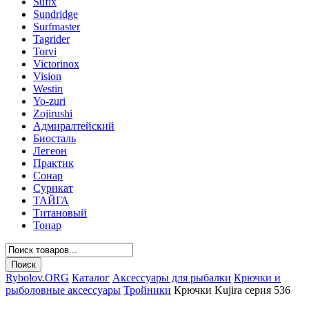
Sufix
Sundridge
Surfmaster
Tagrider
Torvi
Victorinox
Vision
Westin
Yo-zuri
Zojirushi
Адмиралтейский
Биосталь
Легеон
Практик
Сонар
Сурикат
ТАЙГА
Титановый
Тонар
Rybolov.ORG
Каталог
Аксессуары для рыбалки
Крючки и
рыболовные аксессуары
Тройники
Крючки Kujira серия 536