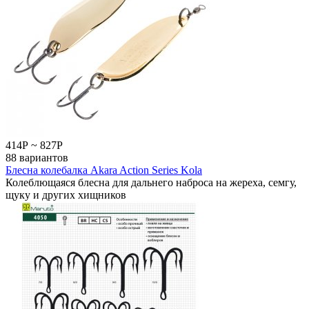
414
Р
~
827
Р
88 вариантов
Блесна колебалка Akara Action Series Kola
Колеблющаяся блесна для дальнего наброса на жереха, семгу,
щуку и других хищников