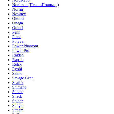
NordKapp
Nordman (Псков-Полимер)
Norfin
Novatex
Okuma
Onega
Opinel
Penn
Plano
Polyver
Power Phantom
Power Pro
Raiden
Rapala
Relax
Ryobi
Salmo
Savage Gear
Seafox
Shimano
Simms
Sneck
Spider
Stinger
Stream