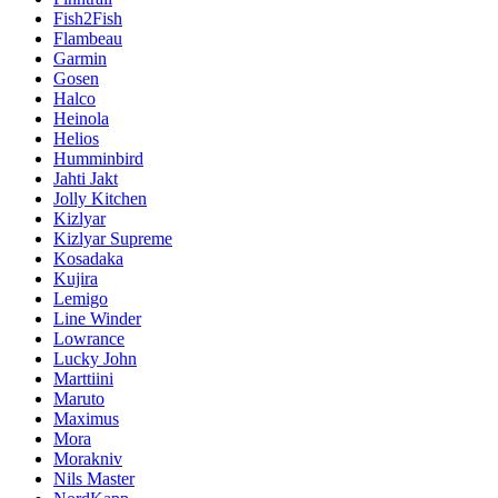
Fish2Fish
Flambeau
Garmin
Gosen
Halco
Heinola
Helios
Humminbird
Jahti Jakt
Jolly Kitchen
Kizlyar
Kizlyar Supreme
Kosadaka
Kujira
Lemigo
Line Winder
Lowrance
Lucky John
Marttiini
Maruto
Maximus
Mora
Morakniv
Nils Master