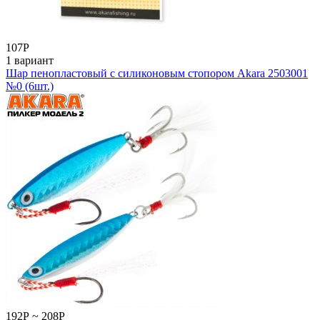
107
Р
1 вариант
Шар пенопластовый с силиконовым стопором Akara 2503001
№0 (6шт.)
192
Р
~
208
Р