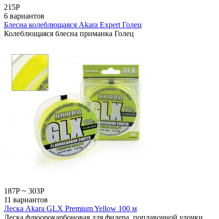
215
Р
6 вариантов
Блесна колеблющаяся Akara Expert Голец
Колеблющаяся блесна приманка Голец
187
Р
~
303
Р
11 вариантов
Леска Akara GLX Premium Yellow 100 м
Леска флюорокарбоновая для фидера, поплавочной удочки,