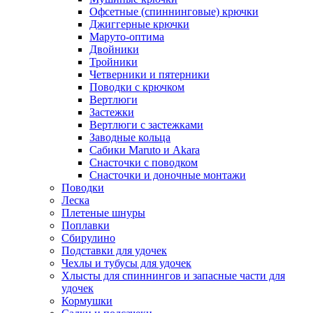
Офсетные (спиннинговые) крючки
Джиггерные крючки
Маруто-оптима
Двойники
Тройники
Четверники и пятерники
Поводки с крючком
Вертлюги
Застежки
Вертлюги с застежками
Заводные кольца
Сабики Maruto и Akara
Снасточки с поводком
Снасточки и доночные монтажи
Поводки
Леска
Плетеные шнуры
Поплавки
Сбирулино
Подставки для удочек
Чехлы и тубусы для удочек
Хлысты для спиннингов и запасные части для
удочек
Кормушки