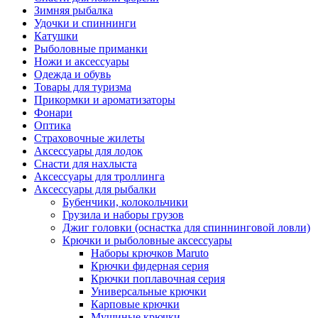
Зимняя рыбалка
Удочки и спиннинги
Катушки
Рыболовные приманки
Ножи и аксессуары
Одежда и обувь
Товары для туризма
Прикормки и ароматизаторы
Фонари
Оптика
Страховочные жилеты
Аксессуары для лодок
Снасти для нахлыста
Аксессуары для троллинга
Аксессуары для рыбалки
Бубенчики, колокольчики
Грузила и наборы грузов
Джиг головки (оснастка для спиннинговой ловли)
Крючки и рыболовные аксессуары
Наборы крючков Maruto
Крючки фидерная серия
Крючки поплавочная серия
Универсальные крючки
Карповые крючки
Мушиные крючки