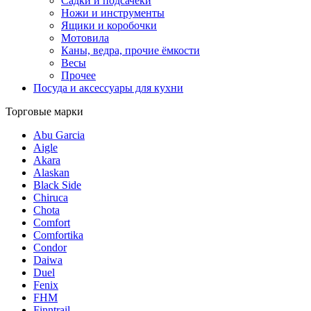
Садки и подсачеки
Ножи и инструменты
Ящики и коробочки
Мотовила
Каны, ведра, прочие ёмкости
Весы
Прочее
Посуда и аксессуары для кухни
Торговые марки
Abu Garcia
Aigle
Akara
Alaskan
Black Side
Chiruca
Chota
Comfort
Comfortika
Condor
Daiwa
Duel
Fenix
FHM
Finntrail